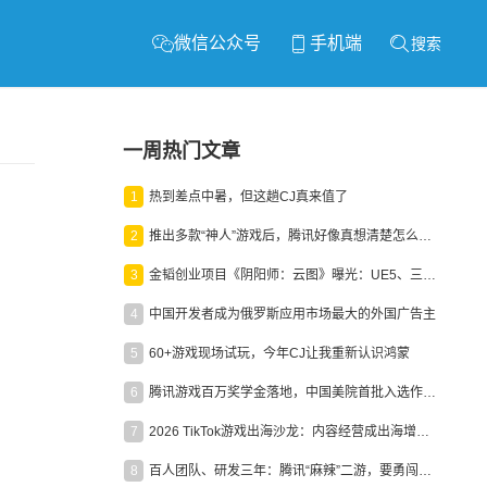
微信公众号
手机端
搜索
一周热门文章
1
热到差点中暑，但这趟CJ真来值了
2
推出多款“神人”游戏后，腾讯好像真想清楚怎么做二次元了
3
金韬创业项目《阴阳师：云图》曝光：UE5、三端互通、ARPG
4
中国开发者成为俄罗斯应用市场最大的外国广告主
5
60+游戏现场试玩，今年CJ让我重新认识鸿蒙
6
腾讯游戏百万奖学金落地，中国美院首批入选作品获业内关注
7
2026 TikTok游戏出海沙龙：内容经营成出海增长新引擎
8
百人团队、研发三年：腾讯“麻辣”二游，要勇闯男性恋爱市场