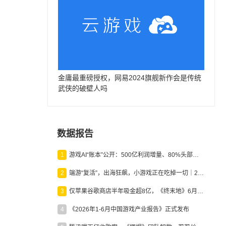
金庸最重磅授权，网易2024旗舰新作会是传统
武侠的破壁人吗
数据报告
1
游戏AI“账本”公开：500亿利润增量、80%头部入局，谁在闷声发财？
2
端游“复活”，出海狂飙，小游戏正在吃掉一切｜2026上半年产业报告
3
仅苹果谷歌商店半年吸金超8亿，《终末地》6月份收入显著回暖
4
《2026年1-6月中国游戏产业报告》正式发布