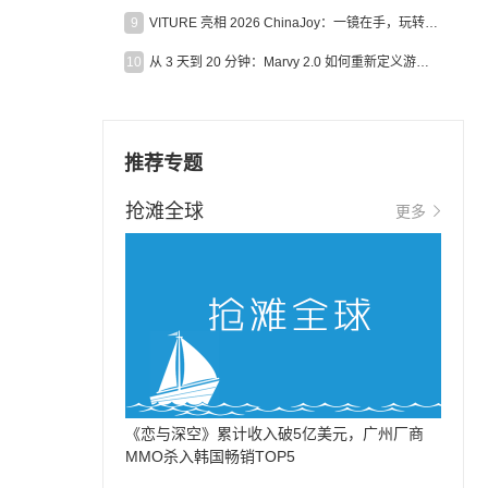
9
VITURE 亮相 2026 ChinaJoy：一镜在手，玩转全场！
10
从 3 天到 20 分钟：Marvy 2.0 如何重新定义游戏出海营销效率？
推荐专题
抢滩全球
更多
《恋与深空》累计收入破5亿美元，广州厂商
MMO杀入韩国畅销TOP5