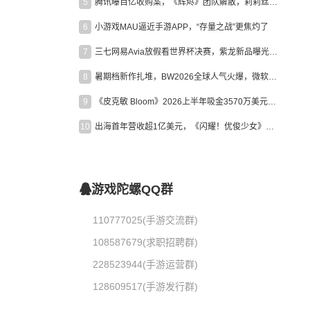
5
腾讯曝百亿收购案，《辉烬》团队解散，莉莉丝新作曝光｜陀螺周报
6
小游戏MAU逼近手游APP，“存量之战”更焦灼了
7
三七网易Avia放假看世界杯决赛，紫龙新品曝光，米哈游新作上线 | 陀螺周报
8
暑期档新作扎堆，BW2026全球人气火爆，微软XBOX大裁员|陀螺周报
9
《皮克敏 Bloom》2026上半年吸金3570万美元，中国台湾成最大市场
10
出海首年营收超1亿美元，《闪耀！优俊少女》美国市场占比达七成
游戏陀螺QQ群
110777025(手游交流群)
108587679(求职招聘群)
228523944(手游运营群)
128609517(手游发行群)