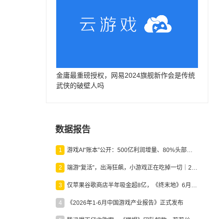
金庸最重磅授权，网易2024旗舰新作会是传统
武侠的破壁人吗
数据报告
1
游戏AI“账本”公开：500亿利润增量、80%头部入局，谁在闷声发财？
2
端游“复活”，出海狂飙，小游戏正在吃掉一切｜2026上半年产业报告
3
仅苹果谷歌商店半年吸金超8亿，《终末地》6月份收入显著回暖
4
《2026年1-6月中国游戏产业报告》正式发布