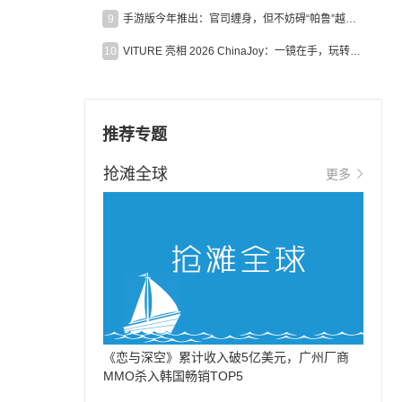
9
手游版今年推出：官司缠身，但不妨碍“帕鲁”越来越火
10
VITURE 亮相 2026 ChinaJoy：一镜在手，玩转全场！
推荐专题
抢滩全球
更多
《恋与深空》累计收入破5亿美元，广州厂商
MMO杀入韩国畅销TOP5