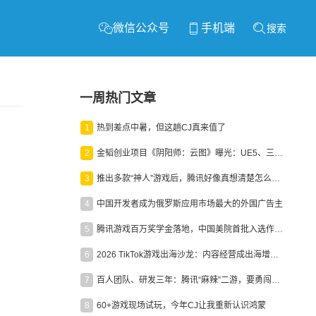
微信公众号
手机端
搜索
一周热门文章
1
热到差点中暑，但这趟CJ真来值了
2
金韬创业项目《阴阳师：云图》曝光：UE5、三端互通、ARPG
3
推出多款“神人”游戏后，腾讯好像真想清楚怎么做二次元了
4
中国开发者成为俄罗斯应用市场最大的外国广告主
5
腾讯游戏百万奖学金落地，中国美院首批入选作品获业内关注
6
2026 TikTok游戏出海沙龙：内容经营成出海增长新引擎
7
百人团队、研发三年：腾讯“麻辣”二游，要勇闯男性恋爱市场
8
60+游戏现场试玩，今年CJ让我重新认识鸿蒙