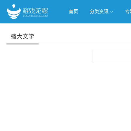
首页
分类资讯
专
抢滩全球
人工智能
武侠游
盛大文学
跨界Talk