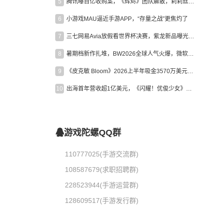
5
腾讯曝百亿收购案，《辉烬》团队解散，莉莉丝新作曝光｜陀螺周报
6
小游戏MAU逼近手游APP，“存量之战”更焦灼了
7
三七网易Avia放假看世界杯决赛，紫龙新品曝光，米哈游新作上线 | 陀螺周报
8
暑期档新作扎堆，BW2026全球人气火爆，微软XBOX大裁员|陀螺周报
9
《皮克敏 Bloom》2026上半年吸金3570万美元，中国台湾成最大市场
10
出海首年营收超1亿美元，《闪耀！优俊少女》美国市场占比达七成
游戏陀螺QQ群
110777025(手游交流群)
108587679(求职招聘群)
228523944(手游运营群)
128609517(手游发行群)