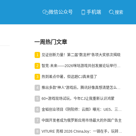
微信公众号
手机端
搜索
一周热门文章
1
见证创新力量！第二届“数龙杯”各项大奖依次揭晓
2
智竞·未来——2026咪咕游戏共创发展论坛举行：聚力精品内容、AI创作与电竞生态，共建高品质益智健康游戏社区
3
热到差点中暑，但这趟CJ真来值了
4
推出多款“神人”游戏后，腾讯好像真想清楚怎么做二次元了
5
60+游戏现场试玩，今年CJ让我重新认识鸿蒙
6
金韬创业项目《阴阳师：云图》曝光：UE5、三端互通、ARPG
7
中国开发者成为俄罗斯应用市场最大的外国广告主
8
VITURE 亮相 2026 ChinaJoy：一镜在手，玩转全场！