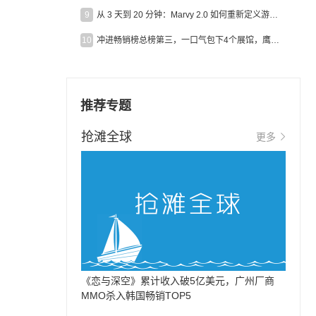
9
从 3 天到 20 分钟：Marvy 2.0 如何重新定义游戏出海营销效率？
10
冲进畅销榜总榜第三，一口气包下4个展馆，鹰角把嘉年华做爆了
推荐专题
抢滩全球
更多
《恋与深空》累计收入破5亿美元，广州厂商
MMO杀入韩国畅销TOP5