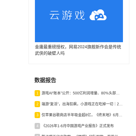
金庸最重磅授权，网易2024旗舰新作会是传统
武侠的破壁人吗
数据报告
1
游戏AI“账本”公开：500亿利润增量、80%头部入局，谁在闷声发财？
2
端游“复活”，出海狂飙，小游戏正在吃掉一切｜2026上半年产业报告
3
仅苹果谷歌商店半年吸金超8亿，《终末地》6月份收入显著回暖
4
《2026年1-6月中国游戏产业报告》正式发布