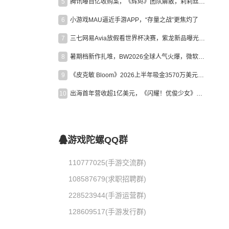
5
腾讯曝百亿收购案，《辉烬》团队解散，莉莉丝新作曝光｜陀螺周报
6
小游戏MAU逼近手游APP，“存量之战”更焦灼了
7
三七网易Avia放假看世界杯决赛，紫龙新品曝光，米哈游新作上线 | 陀螺周报
8
暑期档新作扎堆，BW2026全球人气火爆，微软XBOX大裁员|陀螺周报
9
《皮克敏 Bloom》2026上半年吸金3570万美元，中国台湾成最大市场
10
出海首年营收超1亿美元，《闪耀！优俊少女》美国市场占比达七成
游戏陀螺QQ群
110777025(手游交流群)
108587679(求职招聘群)
228523944(手游运营群)
128609517(手游发行群)