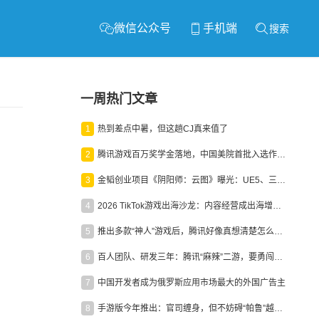
微信公众号
手机端
搜索
一周热门文章
1
热到差点中暑，但这趟CJ真来值了
2
腾讯游戏百万奖学金落地，中国美院首批入选作品获业内关注
3
金韬创业项目《阴阳师：云图》曝光：UE5、三端互通、ARPG
4
2026 TikTok游戏出海沙龙：内容经营成出海增长新引擎
5
推出多款“神人”游戏后，腾讯好像真想清楚怎么做二次元了
6
百人团队、研发三年：腾讯“麻辣”二游，要勇闯男性恋爱市场
7
中国开发者成为俄罗斯应用市场最大的外国广告主
8
手游版今年推出：官司缠身，但不妨碍“帕鲁”越来越火