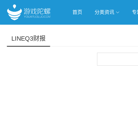
首页
分类资讯
专
抢滩全球
人工智能
武侠游
LINEQ3财报
跨界Talk