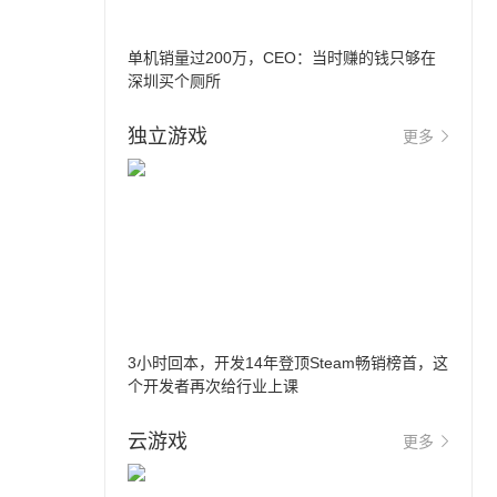
单机销量过200万，CEO：当时赚的钱只够在
深圳买个厕所
独立游戏
更多
3小时回本，开发14年登顶Steam畅销榜首，这
个开发者再次给行业上课
云游戏
更多