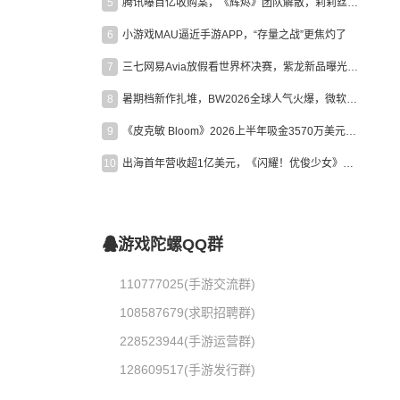
5
腾讯曝百亿收购案，《辉烬》团队解散，莉莉丝新作曝光｜陀螺周报
6
小游戏MAU逼近手游APP，“存量之战”更焦灼了
7
三七网易Avia放假看世界杯决赛，紫龙新品曝光，米哈游新作上线 | 陀螺周报
8
暑期档新作扎堆，BW2026全球人气火爆，微软XBOX大裁员|陀螺周报
9
《皮克敏 Bloom》2026上半年吸金3570万美元，中国台湾成最大市场
10
出海首年营收超1亿美元，《闪耀！优俊少女》美国市场占比达七成
游戏陀螺QQ群
110777025(手游交流群)
108587679(求职招聘群)
228523944(手游运营群)
128609517(手游发行群)