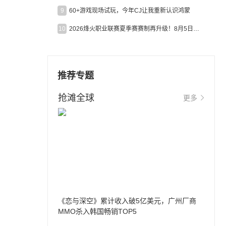
9
60+游戏现场试玩，今年CJ让我重新认识鸿蒙
10
2026烽火职业联赛夏季赛赛制再升级！8月5日起24支战队集结开战！
推荐专题
抢滩全球
更多
《恋与深空》累计收入破5亿美元，广州厂商
MMO杀入韩国畅销TOP5