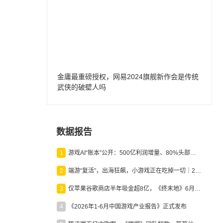
金庸最重磅授权，网易2024旗舰新作会是传统
武侠的破壁人吗
数据报告
1
游戏AI“账本”公开：500亿利润增量、80%头部入局，谁在闷声发财？
2
端游“复活”，出海狂飙，小游戏正在吃掉一切｜2026上半年产业报告
3
仅苹果谷歌商店半年吸金超8亿，《终末地》6月份收入显著回暖
4
《2026年1-6月中国游戏产业报告》正式发布