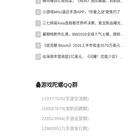
5
腾讯曝百亿收购案，《辉烬》团队解散，莉莉丝新作曝光｜陀螺周报
6
小游戏MAU逼近手游APP，“存量之战”更焦灼了
7
三七网易Avia放假看世界杯决赛，紫龙新品曝光，米哈游新作上线 | 陀螺周报
8
暑期档新作扎堆，BW2026全球人气火爆，微软XBOX大裁员|陀螺周报
9
《皮克敏 Bloom》2026上半年吸金3570万美元，中国台湾成最大市场
10
出海首年营收超1亿美元，《闪耀！优俊少女》美国市场占比达七成
游戏陀螺QQ群
110777025(手游交流群)
108587679(求职招聘群)
228523944(手游运营群)
128609517(手游发行群)