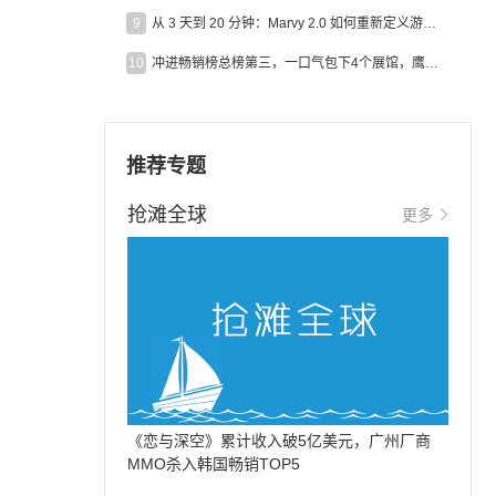
9
从 3 天到 20 分钟：Marvy 2.0 如何重新定义游戏出海营销效率？
10
冲进畅销榜总榜第三，一口气包下4个展馆，鹰角把嘉年华做爆了
推荐专题
抢滩全球
更多
《恋与深空》累计收入破5亿美元，广州厂商
MMO杀入韩国畅销TOP5