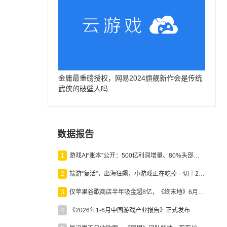
金庸最重磅授权，网易2024旗舰新作会是传统
武侠的破壁人吗
数据报告
1
游戏AI“账本”公开：500亿利润增量、80%头部入局，谁在闷声发财？
2
端游“复活”，出海狂飙，小游戏正在吃掉一切｜2026上半年产业报告
3
仅苹果谷歌商店半年吸金超8亿，《终末地》6月份收入显著回暖
4
《2026年1-6月中国游戏产业报告》正式发布