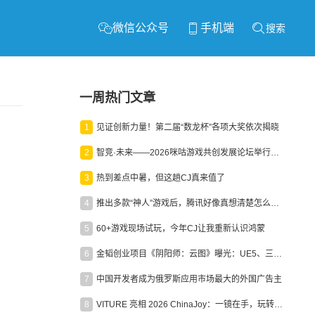
微信公众号
手机端
搜索
一周热门文章
1
见证创新力量！第二届“数龙杯”各项大奖依次揭晓
2
智竞·未来——2026咪咕游戏共创发展论坛举行：聚力精品内容、AI创作与电竞生态，共建高品质益智健康游戏社区
3
热到差点中暑，但这趟CJ真来值了
4
推出多款“神人”游戏后，腾讯好像真想清楚怎么做二次元了
5
60+游戏现场试玩，今年CJ让我重新认识鸿蒙
6
金韬创业项目《阴阳师：云图》曝光：UE5、三端互通、ARPG
7
中国开发者成为俄罗斯应用市场最大的外国广告主
8
VITURE 亮相 2026 ChinaJoy：一镜在手，玩转全场！