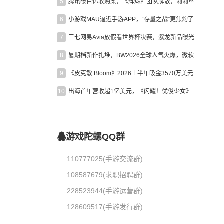
5
腾讯曝百亿收购案，《辉烬》团队解散，莉莉丝新作曝光｜陀螺周报
6
小游戏MAU逼近手游APP，“存量之战”更焦灼了
7
三七网易Avia放假看世界杯决赛，紫龙新品曝光，米哈游新作上线 | 陀螺周报
8
暑期档新作扎堆，BW2026全球人气火爆，微软XBOX大裁员|陀螺周报
9
《皮克敏 Bloom》2026上半年吸金3570万美元，中国台湾成最大市场
10
出海首年营收超1亿美元，《闪耀！优俊少女》美国市场占比达七成
游戏陀螺QQ群
110777025(手游交流群)
108587679(求职招聘群)
228523944(手游运营群)
128609517(手游发行群)