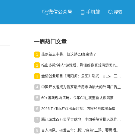
微信公众号
手机端
搜索
一周热门文章
1
热到差点中暑，但这趟CJ真来值了
2
推出多款“神人”游戏后，腾讯好像真想清楚怎么做二次元了
3
金韬创业项目《阴阳师：云图》曝光：UE5、三端互通、ARPG
4
中国开发者成为俄罗斯应用市场最大的外国广告主
5
60+游戏现场试玩，今年CJ让我重新认识鸿蒙
6
2026 TikTok游戏出海沙龙：内容经营成出海增长新引擎
7
腾讯游戏百万奖学金落地，中国美院首批入选作品获业内关注
8
百人团队、研发三年：腾讯“麻辣”二游，要勇闯男性恋爱市场