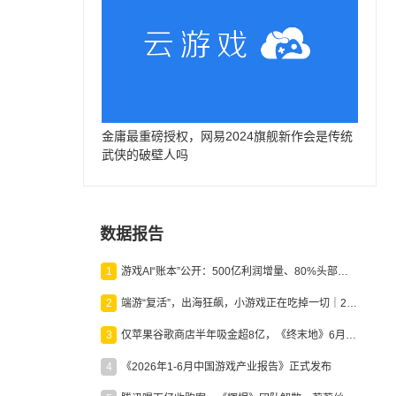
金庸最重磅授权，网易2024旗舰新作会是传统
武侠的破壁人吗
数据报告
1
游戏AI“账本”公开：500亿利润增量、80%头部入局，谁在闷声发财？
2
端游“复活”，出海狂飙，小游戏正在吃掉一切｜2026上半年产业报告
3
仅苹果谷歌商店半年吸金超8亿，《终末地》6月份收入显著回暖
4
《2026年1-6月中国游戏产业报告》正式发布