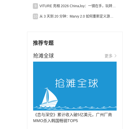
9
VITURE 亮相 2026 ChinaJoy：一镜在手，玩转全场！
10
从 3 天到 20 分钟：Marvy 2.0 如何重新定义游戏出海营销效率？
推荐专题
抢滩全球
更多
《恋与深空》累计收入破5亿美元，广州厂商
MMO杀入韩国畅销TOP5