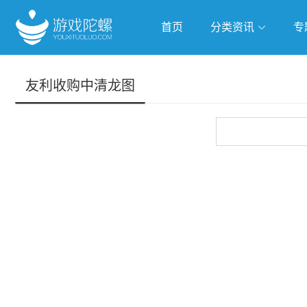
首页
分类资讯
专
抢滩全球
人工智能
武侠游
友利收购中清龙图
跨界Talk