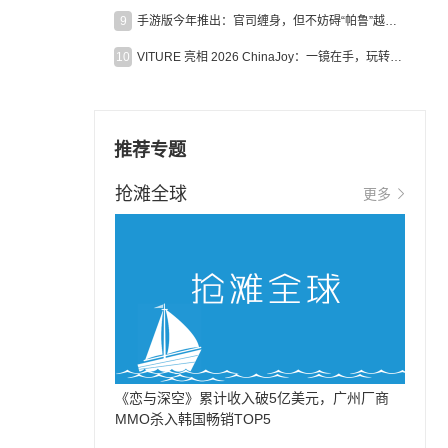
9
手游版今年推出：官司缠身，但不妨碍“帕鲁”越来越火
10
VITURE 亮相 2026 ChinaJoy：一镜在手，玩转全场！
推荐专题
抢滩全球
更多
《恋与深空》累计收入破5亿美元，广州厂商
MMO杀入韩国畅销TOP5