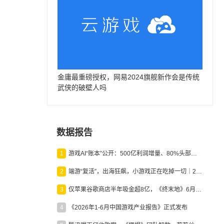
金庸最重磅授权，网易2024旗舰新作会是传统
武侠的破壁人吗
数据报告
1
游戏AI“账本”公开：500亿利润增量、80%头部入局，谁在闷声发财？
2
端游“复活”，出海狂飙，小游戏正在吃掉一切｜2026上半年产业报告
3
仅苹果谷歌商店半年吸金超8亿，《终末地》6月份收入显著回暖
4
《2026年1-6月中国游戏产业报告》正式发布