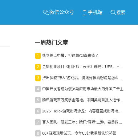
微信公众号
手机端
搜索
一周热门文章
1
热到差点中暑，但这趟CJ真来值了
2
金韬创业项目《阴阳师：云图》曝光：UE5、三端互通、ARPG
3
推出多款“神人”游戏后，腾讯好像真想清楚怎么做二次元了
4
中国开发者成为俄罗斯应用市场最大的外国广告主
5
腾讯游戏百万奖学金落地，中国美院首批入选作品获业内关注
6
2026 TikTok游戏出海沙龙：内容经营成出海增长新引擎
7
百人团队、研发三年：腾讯“麻辣”二游，要勇闯男性恋爱市场
8
60+游戏现场试玩，今年CJ让我重新认识鸿蒙