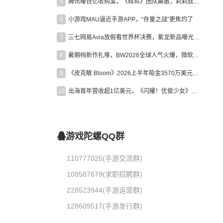
5
腾讯曝百亿收购案，《辉烬》团队解散，莉莉丝新作曝光｜陀螺周报
6
小游戏MAU逼近手游APP，“存量之战”更焦灼了
7
三七网易Avia放假看世界杯决赛，紫龙新品曝光，米哈游新作上线 | 陀螺周报
8
暑期档新作扎堆，BW2026全球人气火爆，微软XBOX大裁员|陀螺周报
9
《皮克敏 Bloom》2026上半年吸金3570万美元，中国台湾成最大市场
10
出海首年营收超1亿美元，《闪耀！优俊少女》美国市场占比达七成
游戏陀螺QQ群
110777025(手游交流群)
108587679(求职招聘群)
228523944(手游运营群)
128609517(手游发行群)