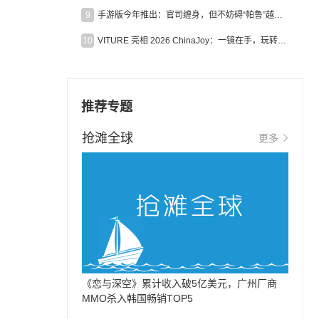
9
手游版今年推出：官司缠身，但不妨碍“帕鲁”越来越火
10
VITURE 亮相 2026 ChinaJoy：一镜在手，玩转全场！
推荐专题
抢滩全球
更多
《恋与深空》累计收入破5亿美元，广州厂商
MMO杀入韩国畅销TOP5