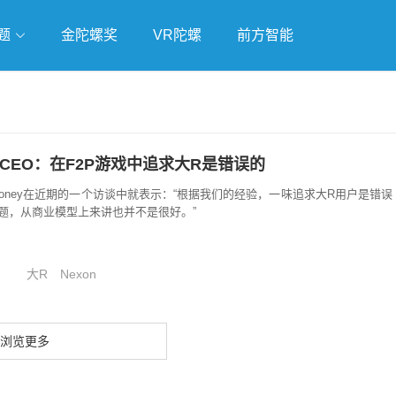
题
金陀螺奖
VR陀螺
前方智能
戏
独立游戏
云游戏
n CEO：在F2P游戏中追求大R是错误的
n Mahoney在近期的一个访谈中就表示：“根据我们的经验，一味追求大R用户是错误
题，从商业模型上来讲也并不是很好。”
大R
Nexon
浏览更多