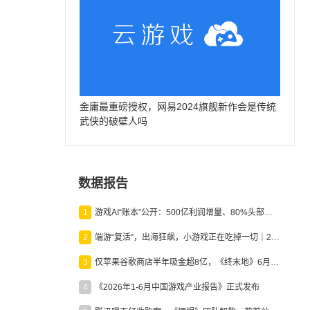
金庸最重磅授权，网易2024旗舰新作会是传统
武侠的破壁人吗
数据报告
1
游戏AI“账本”公开：500亿利润增量、80%头部入局，谁在闷声发财？
2
端游“复活”，出海狂飙，小游戏正在吃掉一切｜2026上半年产业报告
3
仅苹果谷歌商店半年吸金超8亿，《终末地》6月份收入显著回暖
4
《2026年1-6月中国游戏产业报告》正式发布