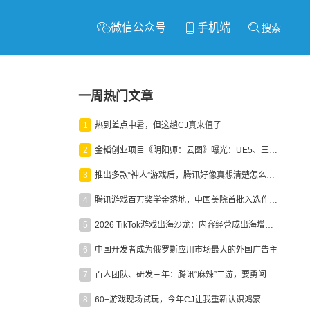
微信公众号
手机端
搜索
一周热门文章
1
热到差点中暑，但这趟CJ真来值了
2
金韬创业项目《阴阳师：云图》曝光：UE5、三端互通、ARPG
3
推出多款“神人”游戏后，腾讯好像真想清楚怎么做二次元了
4
腾讯游戏百万奖学金落地，中国美院首批入选作品获业内关注
5
2026 TikTok游戏出海沙龙：内容经营成出海增长新引擎
6
中国开发者成为俄罗斯应用市场最大的外国广告主
7
百人团队、研发三年：腾讯“麻辣”二游，要勇闯男性恋爱市场
8
60+游戏现场试玩，今年CJ让我重新认识鸿蒙