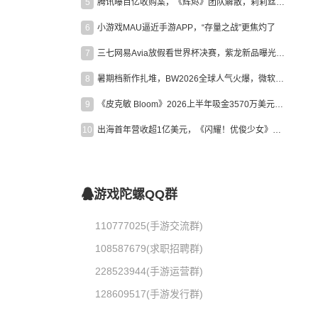
5
腾讯曝百亿收购案，《辉烬》团队解散，莉莉丝新作曝光｜陀螺周报
6
小游戏MAU逼近手游APP，“存量之战”更焦灼了
7
三七网易Avia放假看世界杯决赛，紫龙新品曝光，米哈游新作上线 | 陀螺周报
8
暑期档新作扎堆，BW2026全球人气火爆，微软XBOX大裁员|陀螺周报
9
《皮克敏 Bloom》2026上半年吸金3570万美元，中国台湾成最大市场
10
出海首年营收超1亿美元，《闪耀！优俊少女》美国市场占比达七成
游戏陀螺QQ群
110777025(手游交流群)
108587679(求职招聘群)
228523944(手游运营群)
128609517(手游发行群)