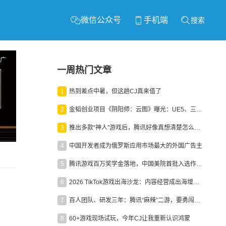
微信公众号
手机端
搜索
广
一周热门文章
1
热到差点中暑，但这趟CJ真来值了
2
金韬创业项目《阴阳师：云图》曝光：UE5、三端互通、ARPG
3
推出多款“神人”游戏后，腾讯好像真想清楚怎么做二次元了
4
中国开发者成为俄罗斯应用市场最大的外国广告主
5
腾讯游戏百万奖学金落地，中国美院首批入选作品获业内关注
6
2026 TikTok游戏出海沙龙：内容经营成出海增长新引擎
7
百人团队、研发三年：腾讯“麻辣”二游，要勇闯男性恋爱市场
8
60+游戏现场试玩，今年CJ让我重新认识鸿蒙