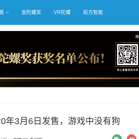
题
金陀螺奖
VR陀螺
前方智能
戏
独立游戏
云游戏
推
20年3月6日发售，游戏中没有狗