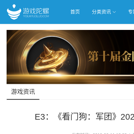
首页
分类资讯
专
抢滩全球
人工智能
武侠游
跨界Talk
游戏资讯
E3：《看门狗：军团》20