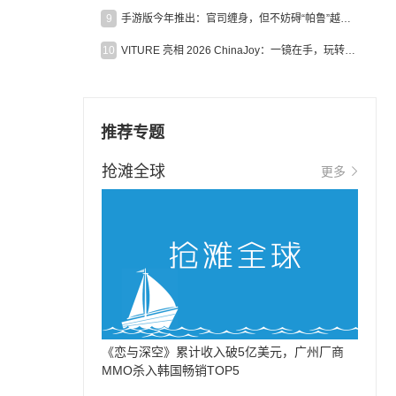
9
手游版今年推出：官司缠身，但不妨碍“帕鲁”越来越火
10
VITURE 亮相 2026 ChinaJoy：一镜在手，玩转全场！
推荐专题
抢滩全球
更多
《恋与深空》累计收入破5亿美元，广州厂商
MMO杀入韩国畅销TOP5