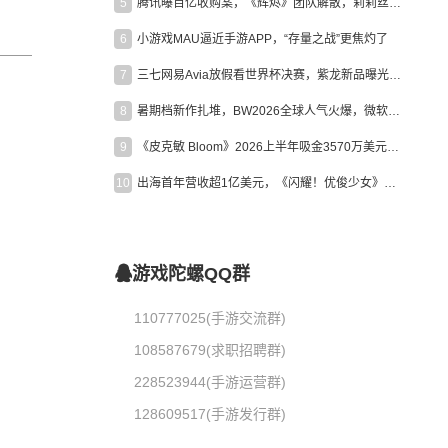
5
腾讯曝百亿收购案，《辉烬》团队解散，莉莉丝新作曝光｜陀螺周报
6
小游戏MAU逼近手游APP，“存量之战”更焦灼了
7
三七网易Avia放假看世界杯决赛，紫龙新品曝光，米哈游新作上线 | 陀螺周报
8
暑期档新作扎堆，BW2026全球人气火爆，微软XBOX大裁员|陀螺周报
9
《皮克敏 Bloom》2026上半年吸金3570万美元，中国台湾成最大市场
10
出海首年营收超1亿美元，《闪耀！优俊少女》美国市场占比达七成
游戏陀螺QQ群
110777025(手游交流群)
108587679(求职招聘群)
228523944(手游运营群)
128609517(手游发行群)