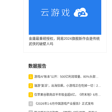
金庸最重磅授权，网易2024旗舰新作会是传统
武侠的破壁人吗
数据报告
1
游戏AI“账本”公开：500亿利润增量、80%头部入局，谁在闷声发财？
2
端游“复活”，出海狂飙，小游戏正在吃掉一切｜2026上半年产业报告
3
仅苹果谷歌商店半年吸金超8亿，《终末地》6月份收入显著回暖
4
《2026年1-6月中国游戏产业报告》正式发布