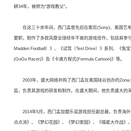
耕34年，被称为“游戏教父”。
在这三十余年间，西门孟曾先后在索尼(Sony)、美国艺电(E
要职，制作了多款风靡全球经年不衰的游戏佳作，包括其参与
Madden Football）》、《试驾（Test Drive）》系列、《兔宝
(GoGo Racer)》及《卡通方程式(Formula Cartoon)》等。
2003年，盛大网络并购了西门孟在美国硅谷创办的Zon
监，负责其游戏的研发和制作。在盛大期间，他负责盛大的海外
2014年5月，西门孟加盟乐逗游戏担任副总裁，负责
点点消》、《梦幻花园》、《梦幻家园》、《喵星大作战》