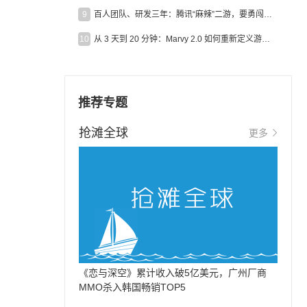
9
百人团队、研发三年：腾讯“麻辣”二游，要勇闯男性恋爱市场
10
从 3 天到 20 分钟：Marvy 2.0 如何重新定义游戏出海营销效率？
）
推荐专题
抢滩全球
更多
《恋与深空》累计收入破5亿美元，广州厂商
MMO杀入韩国畅销TOP5