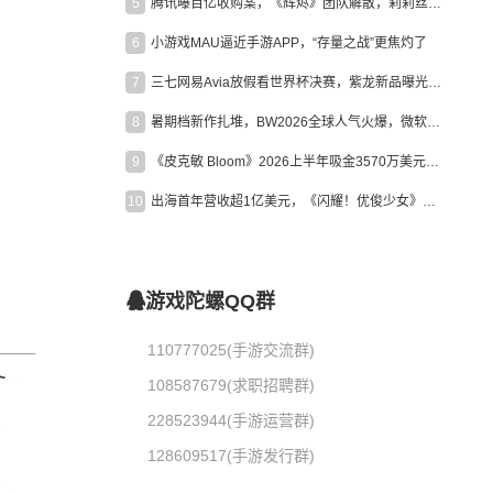
5
腾讯曝百亿收购案，《辉烬》团队解散，莉莉丝新作曝光｜陀螺周报
6
小游戏MAU逼近手游APP，“存量之战”更焦灼了
7
三七网易Avia放假看世界杯决赛，紫龙新品曝光，米哈游新作上线 | 陀螺周报
8
暑期档新作扎堆，BW2026全球人气火爆，微软XBOX大裁员|陀螺周报
9
《皮克敏 Bloom》2026上半年吸金3570万美元，中国台湾成最大市场
10
出海首年营收超1亿美元，《闪耀！优俊少女》美国市场占比达七成
游戏陀螺QQ群
110777025(手游交流群)
108587679(求职招聘群)
228523944(手游运营群)
128609517(手游发行群)