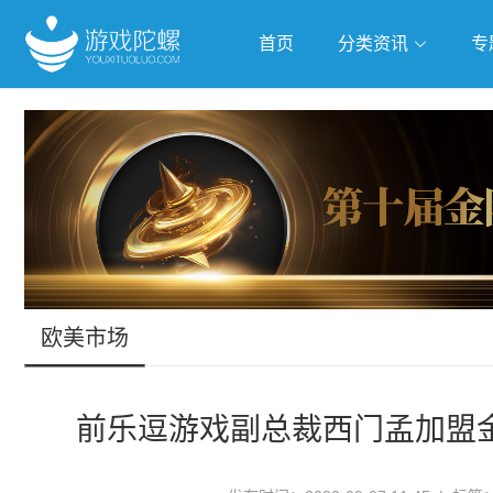
首页
分类资讯
专
抢滩全球
人工智能
武侠游
跨界Talk
欧美市场
前乐逗游戏副总裁西门孟加盟