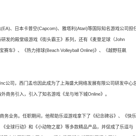
A)、日本卡普空(Capcom)、雅塔利(Atari)等国际知名游戏公司担
研发的殿堂级游戏《街头霸王》系列，还有《麦登足球（John
宝赛车》、《热力排球(Beach Volleyball Online)》、《越野狂飙
a.Inc公司，西门孟也因此成为了上海盛大网络发展有限公司研发中心
商务引入，引入了知名游戏《龙与地下城Online》。
海外商务业务。任职期间，他帮助乐逗游戏拿下了《纪念碑谷》、《快
、《全球行动》和《小动物之星》等多款精品产品，并促成了乐逗与