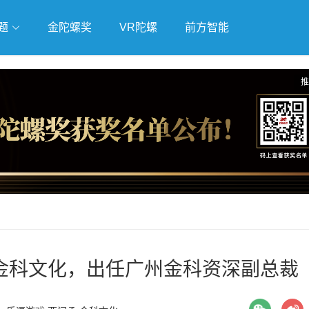
题
金陀螺奖
VR陀螺
前方智能
戏
独立游戏
云游戏
推
金科文化，出任广州金科资深副总裁