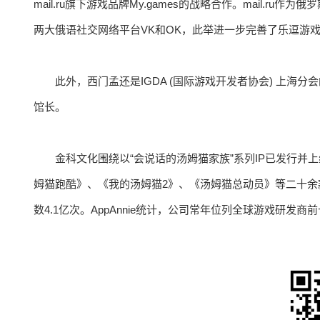
mail.ru旗下游戏品牌My.games的战略合作。mail.r
两大俄语社交网络平台VK和OK，此举进一步完善了乐逗游
此外，西门孟还是IGDA (国际游戏开发者协会) 上
馆长。
金科文化围绕以“会说话的汤姆猫家族”系列IP已发行
姆猫跑酷》、《我的汤姆猫2》、《汤姆猫总动员》等二十余款
数4.1亿次。AppAnnie统计，公司常年位列全球游戏研发