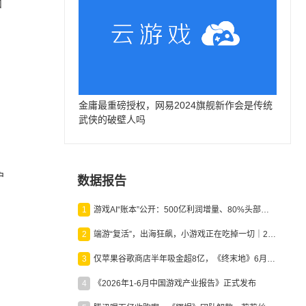
和
金庸最重磅授权，网易2024旗舰新作会是传统
武侠的破壁人吗
户
数据报告
1
游戏AI“账本”公开：500亿利润增量、80%头部入局，谁在闷声发财？
2
端游“复活”，出海狂飙，小游戏正在吃掉一切｜2026上半年产业报告
3
仅苹果谷歌商店半年吸金超8亿，《终末地》6月份收入显著回暖
4
《2026年1-6月中国游戏产业报告》正式发布