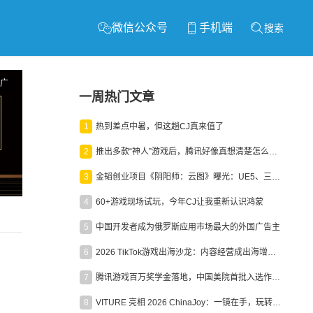
微信公众号
手机端
搜索
广
一周热门文章
1
热到差点中暑，但这趟CJ真来值了
2
推出多款“神人”游戏后，腾讯好像真想清楚怎么做二次元了
3
金韬创业项目《阴阳师：云图》曝光：UE5、三端互通、ARPG
4
60+游戏现场试玩，今年CJ让我重新认识鸿蒙
5
中国开发者成为俄罗斯应用市场最大的外国广告主
6
2026 TikTok游戏出海沙龙：内容经营成出海增长新引擎
7
腾讯游戏百万奖学金落地，中国美院首批入选作品获业内关注
8
VITURE 亮相 2026 ChinaJoy：一镜在手，玩转全场！