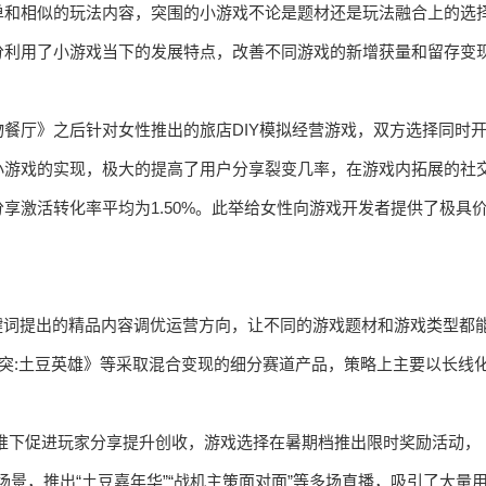
单和相似的玩法内容，突围的小游戏不论是题材还是玩法融合上的选
分利用了小游戏当下的发展特点，改善不同游戏的新增获量和留存变
餐厅》之后针对女性推出的旅店DIY模拟经营游戏，双方选择同时
小游戏的实现，极大的提高了用户分享裂变几率，在游戏内拓展的社
享激活转化率平均为1.50%。此举给女性向游戏开发者提供了极具
键词提出的精品内容调优运营方向，让不同的游戏题材和游戏类型都
冲突:土豆英雄》等采取混合变现的细分赛道产品，策略上主要以长线
推下促进玩家分享提升创收，游戏选择在暑期档推出限时奖励活动，
”场景，推出“土豆嘉年华”“战机主策面对面”等多场直播，吸引了大量