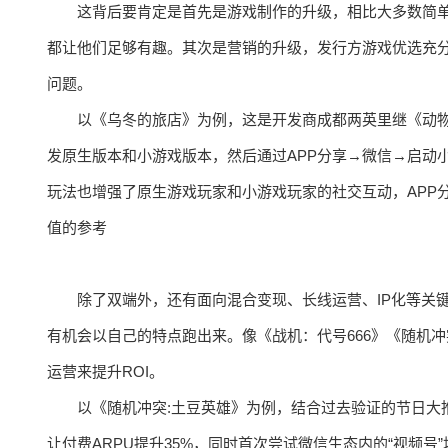
这背后要肯定是首先是游戏制作的升级，相比大多数简
都让他们足够有趣。其次是营销的升级，发行方游戏优选充
问题。
以《乌冬的旅店》为例，这是开发商成都两英里继《动物
发原生版本和小游戏版本，然后通过APP分享→微信→启动
玩法也增强了原生游戏玩家和小游戏玩家的社交互动，APP分
值的参考
除了双端外，还有面向混合变现、长线运营、IP化等关
有机会以自己的特点跑出来。像《战机：代号666》《随机
运营来提升ROI。
以《随机冲突:土豆英雄》为例，结合过去验证的节日大
让付费ARPU提升35%，同时首次尝试微信生态内的“视频号