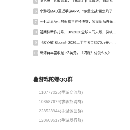
5
腾讯曝百亿收购案，《辉烬》团队解散，莉莉丝新作曝光｜陀螺周报
6
小游戏MAU逼近手游APP，“存量之战”更焦灼了
7
三七网易Avia放假看世界杯决赛，紫龙新品曝光，米哈游新作上线 | 陀螺周报
8
暑期档新作扎堆，BW2026全球人气火爆，微软XBOX大裁员|陀螺周报
9
《皮克敏 Bloom》2026上半年吸金3570万美元，中国台湾成最大市场
10
出海首年营收超1亿美元，《闪耀！优俊少女》美国市场占比达七成
游戏陀螺QQ群
110777025(手游交流群)
108587679(求职招聘群)
228523944(手游运营群)
128609517(手游发行群)