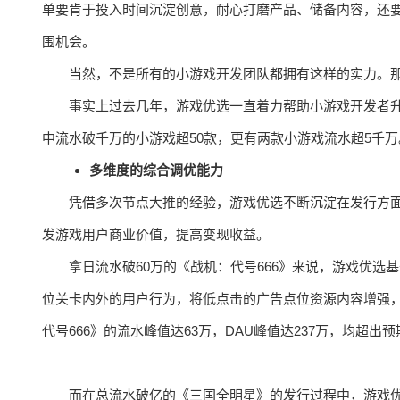
单要肯于投入时间沉淀创意，耐心打磨产品、储备内容，还
围机会。
当然，不是所有的小游戏开发团队都拥有这样的实力。
事实上过去几年，游戏优选一直着力帮助小游戏开发者
中流水破千万的小游戏超50款，更有两款小游戏流水超5千万
多维度的综合调优能力
凭借多次节点大推的经验，游戏优选不断沉淀在发行方
发游戏用户商业价值，提高变现收益。
拿日流水破60万的《战机：代号666》来说，游戏优选
位关卡内外的用户行为，将低点击的广告点位资源内容增强，
代号666》的流水峰值达63万，DAU峰值达237万，均超出
而在总流水破亿的《三国全明星》的发行过程中，游戏优