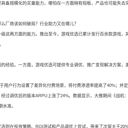
要具备规模化的买量能力，哪怕在一方面稍有短板，产品也可能失去
那么厂商该如何破局？行业助力又在哪儿？
升级这两方面的能力。推出至今，游戏优选已累计发行百余款游戏，
。
面的经验。一方面，游戏优选可提供专业调优、推广变现解决方案，
基于用户行为设置了差异化付费场景，将付费渗透率提高了40%；并定
经过调优后的版本ARPU上涨了24%。数据显示，大推期间《战机
预期水准。
选则在投放策略、ROI测试和产品调优上尝试，带来了次留大于20