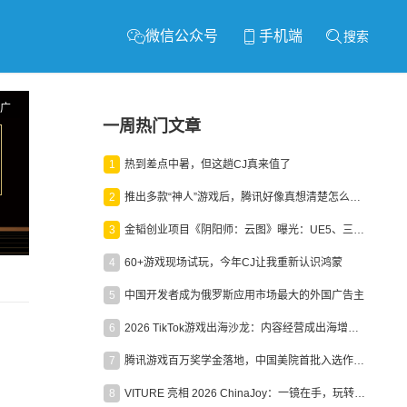
微信公众号
手机端
搜索
广
一周热门文章
1
热到差点中暑，但这趟CJ真来值了
2
推出多款“神人”游戏后，腾讯好像真想清楚怎么做二次元了
3
金韬创业项目《阴阳师：云图》曝光：UE5、三端互通、ARPG
4
60+游戏现场试玩，今年CJ让我重新认识鸿蒙
5
中国开发者成为俄罗斯应用市场最大的外国广告主
6
2026 TikTok游戏出海沙龙：内容经营成出海增长新引擎
7
腾讯游戏百万奖学金落地，中国美院首批入选作品获业内关注
8
VITURE 亮相 2026 ChinaJoy：一镜在手，玩转全场！