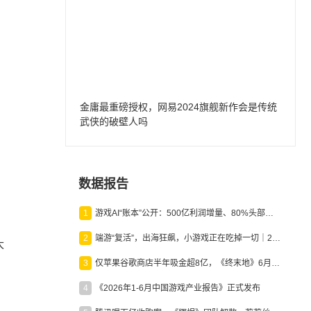
金庸最重磅授权，网易2024旗舰新作会是传统
武侠的破壁人吗
数据报告
1
游戏AI“账本”公开：500亿利润增量、80%头部入局，谁在闷声发财？
2
端游“复活”，出海狂飙，小游戏正在吃掉一切｜2026上半年产业报告
大
3
仅苹果谷歌商店半年吸金超8亿，《终末地》6月份收入显著回暖
4
《2026年1-6月中国游戏产业报告》正式发布