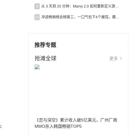
9
从 3 天到 20 分钟：Marvy 2.0 如何重新定义游戏出海营销效率？
10
冲进畅销榜总榜第三，一口气包下4个展馆，鹰角把嘉年华做爆了
推荐专题
；
抢滩全球
更多
《恋与深空》累计收入破5亿美元，广州厂商
MMO杀入韩国畅销TOP5
不