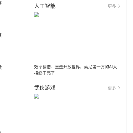
突
人工智能
更多
其
效率翻倍、重塑开放世界，索尼第一方的AI大
激
招终于亮了
武侠游戏
更多
：
%