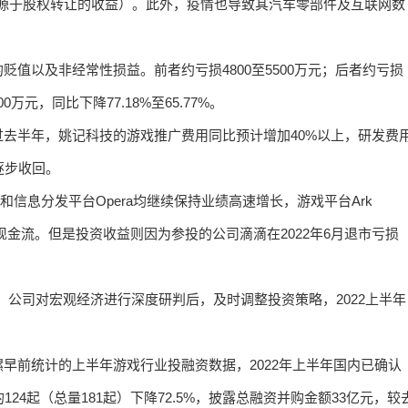
主要源于股权转让的收益）。此外，疫情也导致其汽车零部件及互联网数
值以及非经常性损益。前者约亏损4800至5500万元；后者约亏损
0万元，同比下降77.18%至65.77%。
去半年，姚记科技的游戏推广费用同比预计增加40%以上，研发费
逐步收回。
和信息分发平台Opera均继续保持业绩高速增长，游戏平台Ark
现金流。但是投资收益则因为参投的公司滴滴在2022年6月退市亏损
，公司对宏观经济进行深度研判后，及时调整投资策略，2022上半年
早前统计的上半年游戏行业投融资数据，2022年上半年国内已确认
24起（总量181起）下降72.5%，披露总融资并购金额33亿元，较