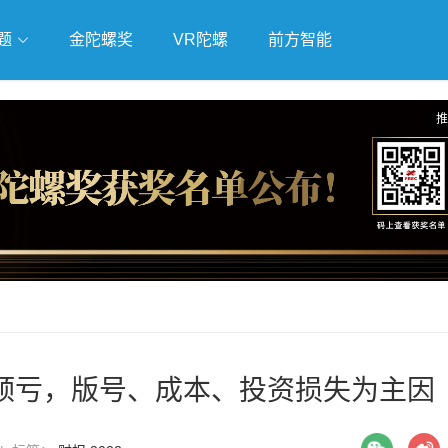
题
金陀螺奖
VR陀螺
前方智能
戏
独立游戏
云游戏
推
预亏，版号、成本、投资损失为主因