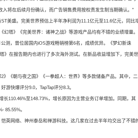
收入将在后续月份确认，而广告销售费用按权责发生制当期确认。”
T美盛。完美世界预估上半年净利润为11.1亿元至11.6亿元，同比
新诛仙》《幻塔》《完美世界：诸神之战》等游戏产品均有不错的业绩增量。
1月公测，曾位居国内iOS游戏畅销榜第6名，成绩优异。《梦幻新诛
《幻塔》在报告期内也进行了多次海外测试。在新品收益增加下，完美
部2》《朝与夜之国》《一拳超人：世界》等多款储备产品。其中，二
爆评分9.0，TapTap评分8.3。
增长110.46%至148.73%，增长原因为主营业务订单增加。同期，其
 85.55%。
、恺英网络、神州泰岳和禅游科技。这几家在过去半年均交出了不错