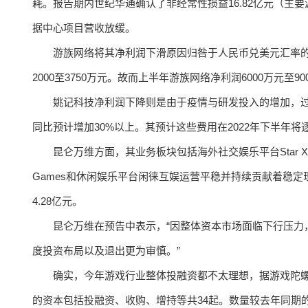
耗。报告期内世纪华通确认了非经常性损益16.82亿元（
据中心项目营收放缓。
游族网络将其净利润下滑原因归咎于人民币兑美元汇率的贬
2000至3750万元。故而上半年游族网络净利润6000万元至900
姚记科技净利润下降则是由于疫情与研发投入的增加，过
同比预计增加30%以上。其预计这些费用在2022年下半年将
昆仑万维方面，其业务板块包括海外社交娱乐平台Star X
Games和休闲娱乐平台闲徕互娱运营平稳并持续贡献着稳定
4.28亿元。
昆仑万维在预告中表示，“因整体资本市场面临下行压力
度投资布局以及退出更为审慎。”
确实，今年游戏行业整体投融资都不太理想，据游戏陀螺
的资本包括投融资、收购、增持等共34起。数量较去年同期的1