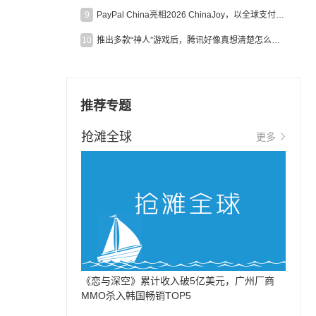
9
PayPal China亮相2026 ChinaJoy，以全球支付能力助力中国游戏企业深化全球运营
10
推出多款“神人”游戏后，腾讯好像真想清楚怎么做二次元了
推荐专题
抢滩全球
更多
《恋与深空》累计收入破5亿美元，广州厂商
MMO杀入韩国畅销TOP5