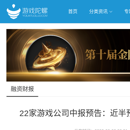
首页
分类资讯
专
抢滩全球
人工智能
武侠游
跨界Talk
融资财报
22家游戏公司中报预告：近半