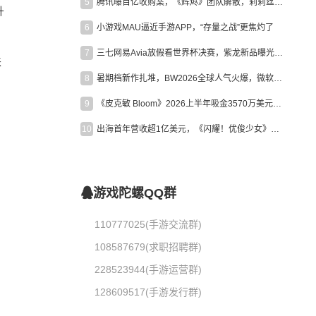
5
腾讯曝百亿收购案，《辉烬》团队解散，莉莉丝新作曝光｜陀螺周报
升
6
小游戏MAU逼近手游APP，“存量之战”更焦灼了
7
三七网易Avia放假看世界杯决赛，紫龙新品曝光，米哈游新作上线 | 陀螺周报
来
8
暑期档新作扎堆，BW2026全球人气火爆，微软XBOX大裁员|陀螺周报
9
《皮克敏 Bloom》2026上半年吸金3570万美元，中国台湾成最大市场
10
出海首年营收超1亿美元，《闪耀！优俊少女》美国市场占比达七成
游戏陀螺QQ群
110777025(手游交流群)
108587679(求职招聘群)
228523944(手游运营群)
128609517(手游发行群)