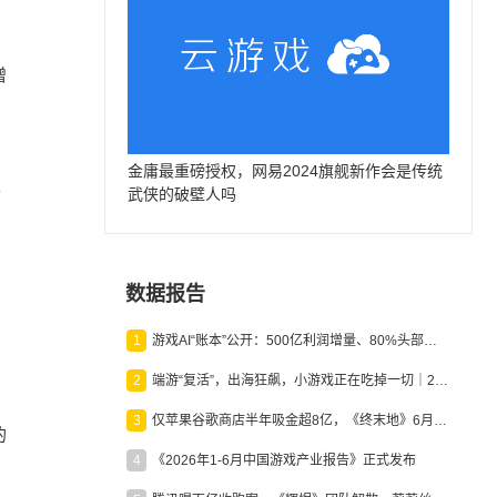
增
金庸最重磅授权，网易2024旗舰新作会是传统
世
武侠的破壁人吗
数据报告
1
游戏AI“账本”公开：500亿利润增量、80%头部入局，谁在闷声发财？
2
端游“复活”，出海狂飙，小游戏正在吃掉一切｜2026上半年产业报告
3
仅苹果谷歌商店半年吸金超8亿，《终末地》6月份收入显著回暖
的
4
《2026年1-6月中国游戏产业报告》正式发布