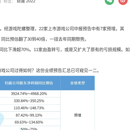
1 | 标签：
财报
2022
告。经游戏陀螺整理，22家上市游戏公司中报预告中有7家预增。其
同比预估翻了30到40倍，一扭去年同期颓势。
同比下滑超70%。11家由盈转亏，或是又扩大了原有的亏损规模。如
游戏公司过得如何？这份业绩预告汇总已可窥见一二。