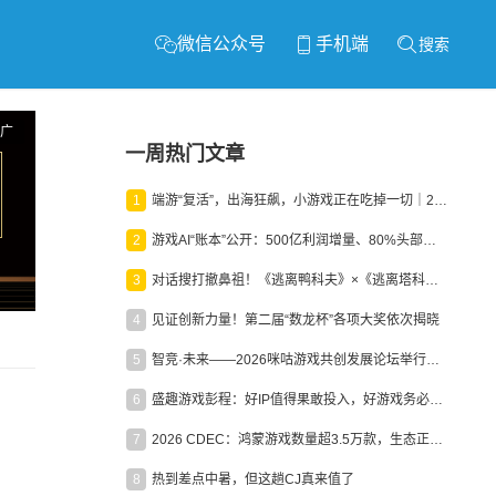
微信公众号
手机端
搜索
广
一周热门文章
1
端游“复活”，出海狂飙，小游戏正在吃掉一切｜2026上半年产业报告
2
游戏AI“账本”公开：500亿利润增量、80%头部入局，谁在闷声发财？
3
对话搜打撤鼻祖！《逃离鸭科夫》×《逃离塔科夫》官方线下沙龙落幕
4
见证创新力量！第二届“数龙杯”各项大奖依次揭晓
5
智竞·未来——2026咪咕游戏共创发展论坛举行：聚力精品内容、AI创作与电竞生态，共建高品质益智健康游戏社区
6
盛趣游戏彭程：好IP值得果敢投入，好游戏务必长效经营
7
2026 CDEC：鸿蒙游戏数量超3.5万款，生态正循环加速产业高质量发展
8
热到差点中暑，但这趟CJ真来值了