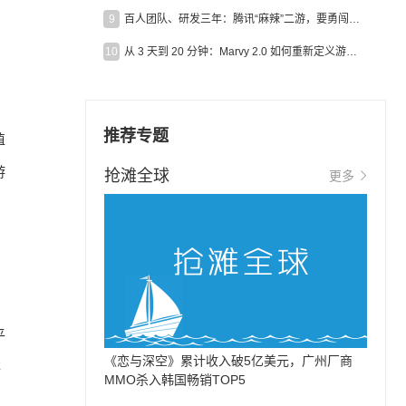
9
百人团队、研发三年：腾讯“麻辣”二游，要勇闯男性恋爱市场
10
从 3 天到 20 分钟：Marvy 2.0 如何重新定义游戏出海营销效率？
推荐专题
值
游
抢滩全球
更多
平
《恋与深空》累计收入破5亿美元，广州厂商
存
MMO杀入韩国畅销TOP5