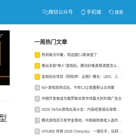
微信公众号
手机端
搜索
广
一周热门文章
1
热到差点中暑，但这趟CJ真来值了
2
推出多款“神人”游戏后，腾讯好像真想清楚怎么做二次元了
3
金韬创业项目《阴阳师：云图》曝光：UE5、三端互通、ARPG
4
60+游戏现场试玩，今年CJ让我重新认识鸿蒙
5
中国开发者成为俄罗斯应用市场最大的外国广告主
6
2026 TikTok游戏出海沙龙：内容经营成出海增长新引擎
转型
7
腾讯游戏百万奖学金落地，中国美院首批入选作品获业内关注
8
VITURE 亮相 2026 ChinaJoy：一镜在手，玩转全场！