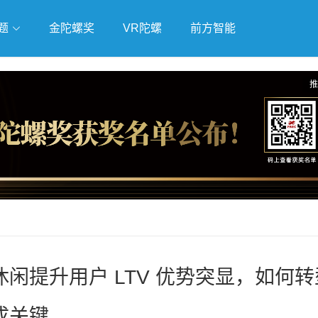
题
金陀螺奖
VR陀螺
前方智能
戏
独立游戏
云游戏
推
混合休闲提升用户 LTV 优势突显，如何
成关键