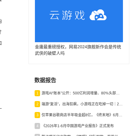
购
才
加
金庸最重磅授权，网易2024旗舰新作会是传统
武侠的破壁人吗
数据报告
1
游戏AI“账本”公开：500亿利润增量、80%头部入局，谁在闷声发财？
2
端游“复活”，出海狂飙，小游戏正在吃掉一切｜2026上半年产业报告
一
3
仅苹果谷歌商店半年吸金超8亿，《终末地》6月份收入显著回暖
，
4
《2026年1-6月中国游戏产业报告》正式发布