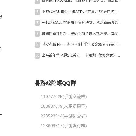
5
腾讯曝百亿收购案，《辉烬》团队解散，莉莉丝新作曝光｜陀螺周报
6
小游戏MAU逼近手游APP，“存量之战”更焦灼了
需
7
三七网易Avia放假看世界杯决赛，紫龙新品曝光，米哈游新作上线 | 陀螺周报
8
暑期档新作扎堆，BW2026全球人气火爆，微软XBOX大裁员|陀螺周报
、
9
《皮克敏 Bloom》2026上半年吸金3570万美元，中国台湾成最大市场
其
10
出海首年营收超1亿美元，《闪耀！优俊少女》美国市场占比达七成
游戏陀螺QQ群
110777025(手游交流群)
108587679(求职招聘群)
一
228523944(手游运营群)
128609517(手游发行群)