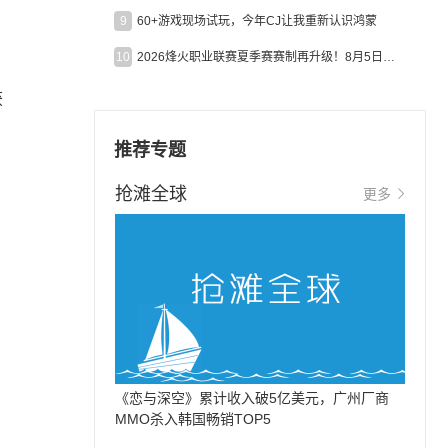
9
60+游戏现场试玩，今年CJ让我重新认识鸿蒙
10
2026烽火职业联赛夏季赛赛制再升级！8月5日起24支战队集结开战！
获
推荐专题
抢滩全球
更多
《恋与深空》累计收入破5亿美元，广州厂商
MMO杀入韩国畅销TOP5