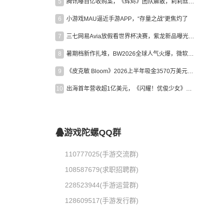
5
腾讯曝百亿收购案，《辉烬》团队解散，莉莉丝新作曝光｜陀螺周报
6
小游戏MAU逼近手游APP，“存量之战”更焦灼了
7
三七网易Avia放假看世界杯决赛，紫龙新品曝光，米哈游新作上线 | 陀螺周报
8
暑期档新作扎堆，BW2026全球人气火爆，微软XBOX大裁员|陀螺周报
9
《皮克敏 Bloom》2026上半年吸金3570万美元，中国台湾成最大市场
10
出海首年营收超1亿美元，《闪耀！优俊少女》美国市场占比达七成
游戏陀螺QQ群
110777025(手游交流群)
108587679(求职招聘群)
228523944(手游运营群)
128609517(手游发行群)