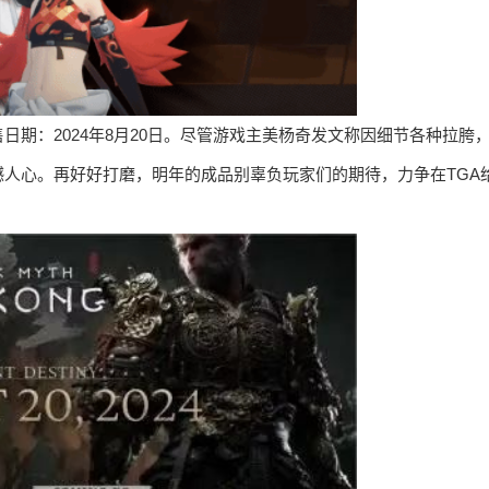
期：2024年8月20日。尽管游戏主美杨奇发文称因细节各种拉胯
人心。再好好打磨，明年的成品别辜负玩家们的期待，力争在TGA