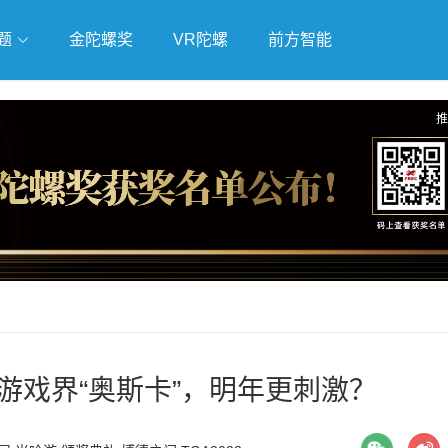
题
金陀螺奖
VR陀螺
前方智能
戏
独立游戏
云游戏
推
逐游戏界“奥斯卡”，明年更刺激？