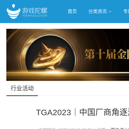
首页
分类资讯
专
抢滩全球
人工智能
武侠游
跨界Talk
行业活动
TGA2023｜中国厂商角