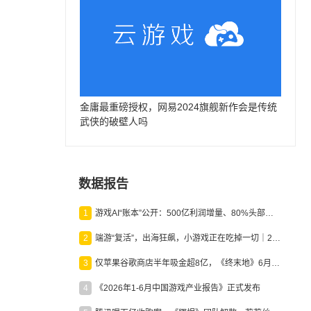
金庸最重磅授权，网易2024旗舰新作会是传统
武侠的破壁人吗
数据报告
1
游戏AI“账本”公开：500亿利润增量、80%头部入局，谁在闷声发财？
2
端游“复活”，出海狂飙，小游戏正在吃掉一切｜2026上半年产业报告
3
仅苹果谷歌商店半年吸金超8亿，《终末地》6月份收入显著回暖
4
《2026年1-6月中国游戏产业报告》正式发布