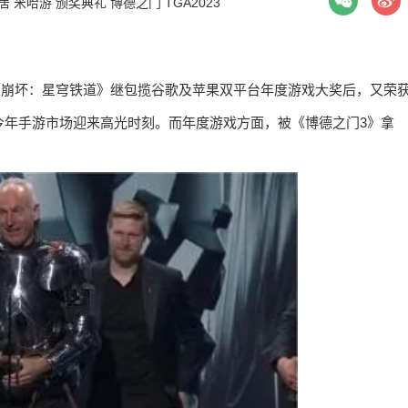
居
米哈游
颁奖典礼
博德之门
TGA2023
毕，《崩坏：星穹铁道》继包揽谷歌及苹果双平台年度游戏大奖后，又荣
今年手游市场迎来高光时刻。而年度游戏方面，被《博德之门3》拿