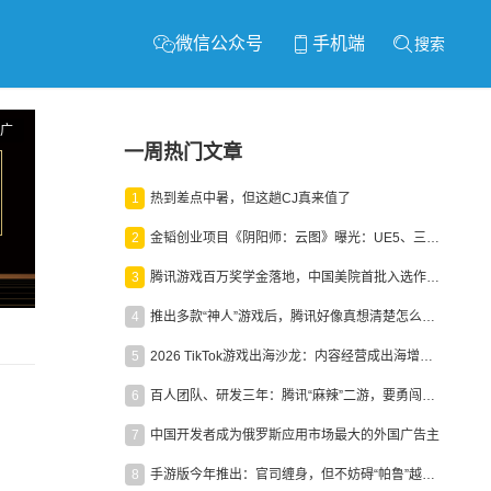
微信公众号
手机端
搜索
广
一周热门文章
1
热到差点中暑，但这趟CJ真来值了
2
金韬创业项目《阴阳师：云图》曝光：UE5、三端互通、ARPG
3
腾讯游戏百万奖学金落地，中国美院首批入选作品获业内关注
4
推出多款“神人”游戏后，腾讯好像真想清楚怎么做二次元了
5
2026 TikTok游戏出海沙龙：内容经营成出海增长新引擎
6
百人团队、研发三年：腾讯“麻辣”二游，要勇闯男性恋爱市场
7
中国开发者成为俄罗斯应用市场最大的外国广告主
8
手游版今年推出：官司缠身，但不妨碍“帕鲁”越来越火