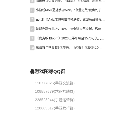
5
腾讯曝百亿收购案，《辉烬》团队解散，莉莉丝新作曝光｜陀螺周报
6
小游戏MAU逼近手游APP，“存量之战”更焦灼了
7
三七网易Avia放假看世界杯决赛，紫龙新品曝光，米哈游新作上线 | 陀螺周报
8
暑期档新作扎堆，BW2026全球人气火爆，微软XBOX大裁员|陀螺周报
9
《皮克敏 Bloom》2026上半年吸金3570万美元，中国台湾成最大市场
10
出海首年营收超1亿美元，《闪耀！优俊少女》美国市场占比达七成
游戏陀螺QQ群
110777025(手游交流群)
108587679(求职招聘群)
228523944(手游运营群)
128609517(手游发行群)