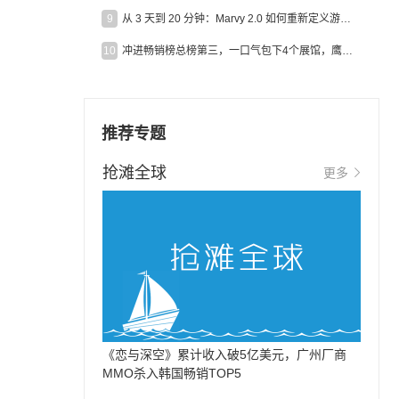
9
从 3 天到 20 分钟：Marvy 2.0 如何重新定义游戏出海营销效率？
10
冲进畅销榜总榜第三，一口气包下4个展馆，鹰角把嘉年华做爆了
推荐专题
抢滩全球
更多
《恋与深空》累计收入破5亿美元，广州厂商
MMO杀入韩国畅销TOP5