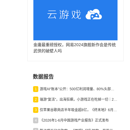
金庸最重磅授权，网易2024旗舰新作会是传统
武侠的破壁人吗
数据报告
1
游戏AI“账本”公开：500亿利润增量、80%头部入局，谁在闷声发财？
2
端游“复活”，出海狂飙，小游戏正在吃掉一切｜2026上半年产业报告
3
仅苹果谷歌商店半年吸金超8亿，《终末地》6月份收入显著回暖
4
《2026年1-6月中国游戏产业报告》正式发布