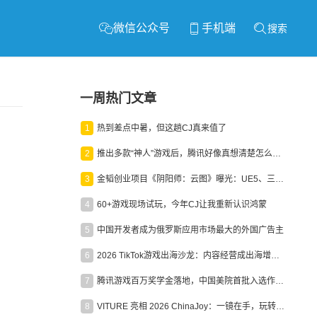
微信公众号
手机端
搜索
一周热门文章
1
热到差点中暑，但这趟CJ真来值了
2
推出多款“神人”游戏后，腾讯好像真想清楚怎么做二次元了
3
金韬创业项目《阴阳师：云图》曝光：UE5、三端互通、ARPG
4
60+游戏现场试玩，今年CJ让我重新认识鸿蒙
5
中国开发者成为俄罗斯应用市场最大的外国广告主
6
2026 TikTok游戏出海沙龙：内容经营成出海增长新引擎
7
腾讯游戏百万奖学金落地，中国美院首批入选作品获业内关注
8
VITURE 亮相 2026 ChinaJoy：一镜在手，玩转全场！