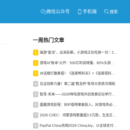
微信公众号
手机端
搜索
一周热门文章
1
端游“复活”，出海狂飙，小游戏正在吃掉一切｜2026上半年产业报告
2
游戏AI“账本”公开：500亿利润增量、80%头部入局，谁在闷声发财？
3
对话搜打撤鼻祖！《逃离鸭科夫》×《逃离塔科夫》官方线下沙龙落幕
4
见证创新力量！第二届“数龙杯”各项大奖依次揭晓
5
智竞·未来——2026咪咕游戏共创发展论坛举行：聚力精品内容、AI创作与电竞生态，共建高品质益智健康游戏社区
6
盛趣游戏彭程：好IP值得果敢投入，好游戏务必长效经营
7
2026 CDEC：鸿蒙游戏数量超3.5万款，生态正循环加速产业高质量发展
8
PayPal China亮相2026 ChinaJoy，以全球支付能力助力中国游戏企业深化全球运营