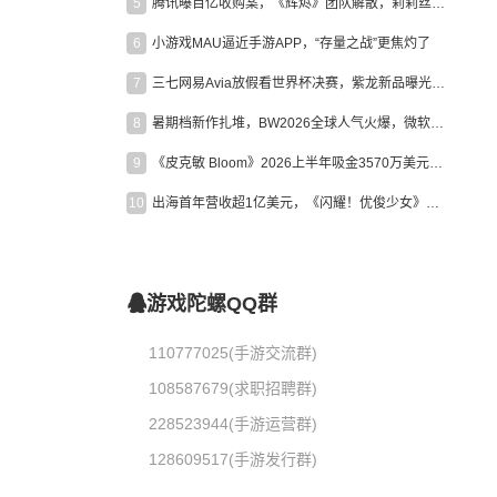
5
腾讯曝百亿收购案，《辉烬》团队解散，莉莉丝新作曝光｜陀螺周报
6
小游戏MAU逼近手游APP，“存量之战”更焦灼了
7
三七网易Avia放假看世界杯决赛，紫龙新品曝光，米哈游新作上线 | 陀螺周报
8
暑期档新作扎堆，BW2026全球人气火爆，微软XBOX大裁员|陀螺周报
9
《皮克敏 Bloom》2026上半年吸金3570万美元，中国台湾成最大市场
10
出海首年营收超1亿美元，《闪耀！优俊少女》美国市场占比达七成
游戏陀螺QQ群
110777025(手游交流群)
108587679(求职招聘群)
228523944(手游运营群)
128609517(手游发行群)