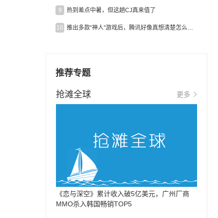
9
热到差点中暑，但这趟CJ真来值了
10
推出多款“神人”游戏后，腾讯好像真想清楚怎么做二次元了
推荐专题
抢滩全球
更多
《恋与深空》累计收入破5亿美元，广州厂商
MMO杀入韩国畅销TOP5