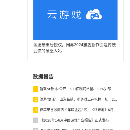
金庸最重磅授权，网易2024旗舰新作会是传统
武侠的破壁人吗
数据报告
1
游戏AI“账本”公开：500亿利润增量、80%头部入局，谁在闷声发财？
2
端游“复活”，出海狂飙，小游戏正在吃掉一切｜2026上半年产业报告
3
仅苹果谷歌商店半年吸金超8亿，《终末地》6月份收入显著回暖
4
《2026年1-6月中国游戏产业报告》正式发布