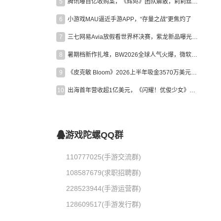
5
腾讯曝百亿收购案，《辉烬》团队解散，莉莉丝新作曝光｜陀螺周报
6
小游戏MAU逼近手游APP，“存量之战”更焦灼了
7
三七网易Avia放假看世界杯决赛，紫龙新品曝光，米哈游新作上线 | 陀螺周报
8
暑期档新作扎堆，BW2026全球人气火爆，微软XBOX大裁员|陀螺周报
9
《皮克敏 Bloom》2026上半年吸金3570万美元，中国台湾成最大市场
10
出海首年营收超1亿美元，《闪耀！优俊少女》美国市场占比达七成
游戏陀螺QQ群
110777025(手游交流群)
108587679(求职招聘群)
228523944(手游运营群)
128609517(手游发行群)