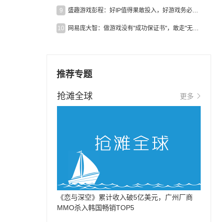
9
盛趣游戏彭程：好IP值得果敢投入，好游戏务必长效经营
10
网易庞大智：做游戏没有"成功保证书"，敢走"无人区"才是真原创
推荐专题
抢滩全球
更多
《恋与深空》累计收入破5亿美元，广州厂商
MMO杀入韩国畅销TOP5