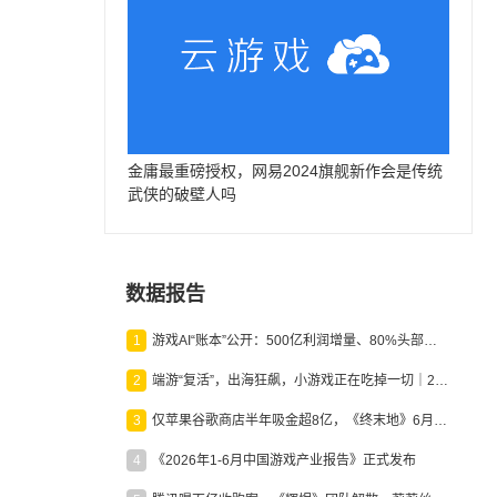
金庸最重磅授权，网易2024旗舰新作会是传统
武侠的破壁人吗
数据报告
1
游戏AI“账本”公开：500亿利润增量、80%头部入局，谁在闷声发财？
2
端游“复活”，出海狂飙，小游戏正在吃掉一切｜2026上半年产业报告
3
仅苹果谷歌商店半年吸金超8亿，《终末地》6月份收入显著回暖
4
《2026年1-6月中国游戏产业报告》正式发布