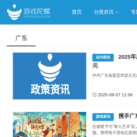
首页
分类资讯
专
抢滩全球
人工智能
武侠游
广东
跨界Talk
2025
业内相关
元
中共广东省委宣传部正式
2025-08-07 11:06
携手广
游戏资讯
在被赋予为“第九艺术”
圈，使得电子游戏在逐渐