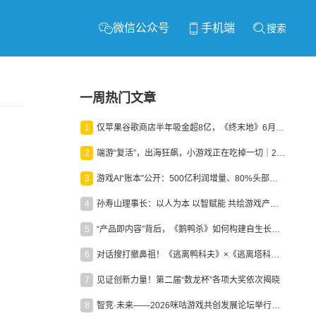
微信公众号
手机端
搜索
一周热门文章
1
仅苹果谷歌商店半年吸金超8亿，《终末地》6月份收入显著回暖
2
端游“复活”，出海狂飙，小游戏正在吃掉一切｜2026上半年产业报告
3
游戏AI“账本”公开：500亿利润增量、80%头部入局，谁在闷声发财？
4
孙寿山理事长：以人为本 以智赋能 共绘游戏产业高质量发展新图景
5
“产品即内容”背后，《鹅鸭杀》如何构建自生长生态？
6
对话搜打撤鼻祖！《逃离鸭科夫》×《逃离塔科夫》官方线下沙龙落幕
7
见证创新力量！第二届“数龙杯”各项大奖依次揭晓
8
智竞·未来——2026咪咕游戏共创发展论坛举行：聚力精品内容、AI创作与电竞生态，共建高品质益智健康游戏社区