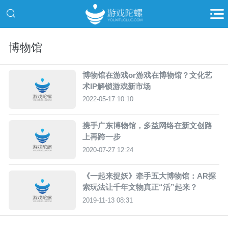
博物馆
博物馆在游戏or游戏在博物馆？文化艺
术IP解锁游戏新市场
2022-05-17 10:10
携手广东博物馆，多益网络在新文创路
上再跨一步
2020-07-27 12:24
《一起来捉妖》牵手五大博物馆：AR探
索玩法让千年文物真正“活”起来？
2019-11-13 08:31