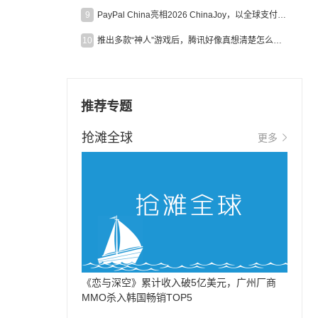
9
PayPal China亮相2026 ChinaJoy，以全球支付能力助力中国游戏企业深化全球运营
10
推出多款“神人”游戏后，腾讯好像真想清楚怎么做二次元了
推荐专题
抢滩全球
更多
《恋与深空》累计收入破5亿美元，广州厂商
MMO杀入韩国畅销TOP5