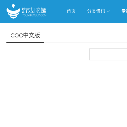
首页
分类资讯
专
抢滩全球
人工智能
武侠游
COC中文版
跨界Talk