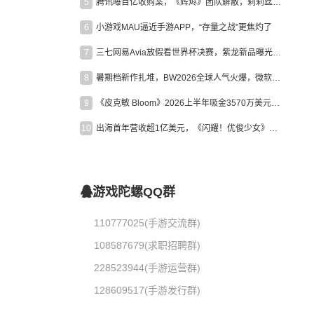
5
腾讯曝百亿收购案，《辉烬》团队解散，莉莉丝新作曝光｜陀螺周报
6
小游戏MAU逼近手游APP，“存量之战”更焦灼了
7
三七网易Avia放假看世界杯决赛，紫龙新品曝光，米哈游新作上线 | 陀螺周报
8
暑期档新作扎堆，BW2026全球人气火爆，微软XBOX大裁员|陀螺周报
9
《皮克敏 Bloom》2026上半年吸金3570万美元，中国台湾成最大市场
10
出海首年营收超1亿美元，《闪耀！优俊少女》美国市场占比达七成
游戏陀螺QQ群
110777025(手游交流群)
108587679(求职招聘群)
228523944(手游运营群)
128609517(手游发行群)