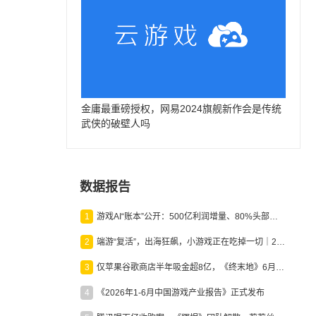
金庸最重磅授权，网易2024旗舰新作会是传统
武侠的破壁人吗
数据报告
1
游戏AI“账本”公开：500亿利润增量、80%头部入局，谁在闷声发财？
2
端游“复活”，出海狂飙，小游戏正在吃掉一切｜2026上半年产业报告
3
仅苹果谷歌商店半年吸金超8亿，《终末地》6月份收入显著回暖
4
《2026年1-6月中国游戏产业报告》正式发布