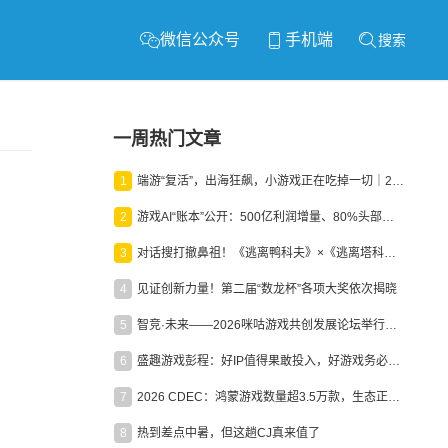
微信公众号
手机端
搜索
一周热门文章
1
端游“复活”，出海狂飙，小游戏正在吃掉一切｜2026上半年产业报告
2
游戏AI“账本”公开：500亿利润增量、80%头部入局，谁在闷声发财？
3
对话搜打撤鼻祖！《逃离鸭科夫》×《逃离塔科夫》官方线下沙龙落幕
4
见证创新力量！第二届“数龙杯”各项大奖依次揭晓
5
智竞·未来——2026咪咕游戏共创发展论坛举行：聚力精品内容、AI创作与电竞生态，共建高品质益智健康游戏社区
6
盛趣游戏彭程：好IP值得果敢投入，好游戏务必长效经营
7
2026 CDEC：鸿蒙游戏数量超3.5万款，生态正循环加速产业高质量发展
8
热到差点中暑，但这趟CJ真来值了