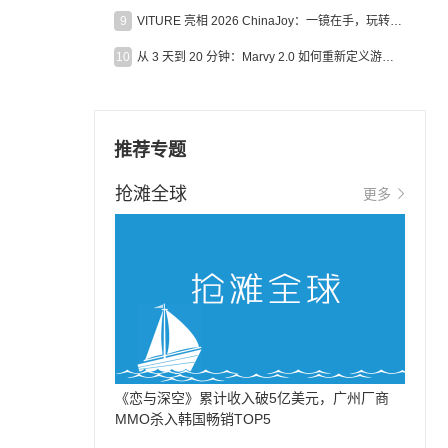
9
VITURE 亮相 2026 ChinaJoy：一镜在手，玩转全场！
10
从 3 天到 20 分钟：Marvy 2.0 如何重新定义游戏出海营销效率？
推荐专题
抢滩全球
更多
《恋与深空》累计收入破5亿美元，广州厂商
MMO杀入韩国畅销TOP5