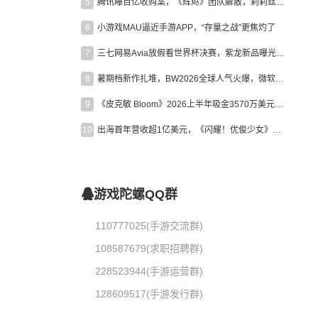
5
腾讯曝百亿收购案，《辉烬》团队解散，莉莉丝新作曝光｜陀螺周报
6
小游戏MAU逼近手游APP，“存量之战”更焦灼了
7
三七网易Avia放假看世界杯决赛，紫龙新品曝光，米哈游新作上线 | 陀螺周报
8
暑期档新作扎堆，BW2026全球人气火爆，微软XBOX大裁员|陀螺周报
9
《皮克敏 Bloom》2026上半年吸金3570万美元，中国台湾成最大市场
10
出海首年营收超1亿美元，《闪耀！优俊少女》美国市场占比达七成
游戏陀螺QQ群
110777025(手游交流群)
108587679(求职招聘群)
228523944(手游运营群)
128609517(手游发行群)