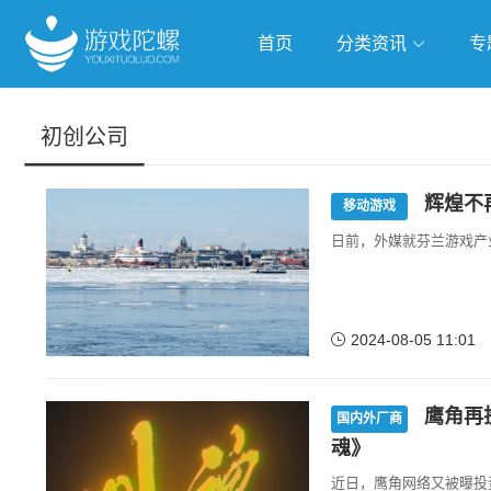
首页
分类资讯
专
抢滩全球
人工智能
武侠游
初创公司
跨界Talk
辉煌不再
移动游戏
日前，外媒就芬兰游戏产
2024-08-05 11:01
鹰角再
国内外厂商
魂》
近日，鹰角网络又被曝投