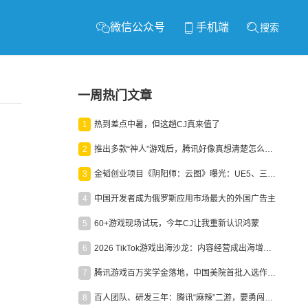
微信公众号
手机端
搜索
一周热门文章
1
热到差点中暑，但这趟CJ真来值了
2
推出多款“神人”游戏后，腾讯好像真想清楚怎么做二次元了
3
金韬创业项目《阴阳师：云图》曝光：UE5、三端互通、ARPG
4
中国开发者成为俄罗斯应用市场最大的外国广告主
5
60+游戏现场试玩，今年CJ让我重新认识鸿蒙
6
2026 TikTok游戏出海沙龙：内容经营成出海增长新引擎
7
腾讯游戏百万奖学金落地，中国美院首批入选作品获业内关注
8
百人团队、研发三年：腾讯“麻辣”二游，要勇闯男性恋爱市场