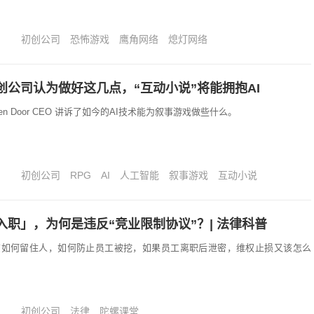
初创公司
恐怖游戏
鹰角网络
熄灯网络
创公司认为做好这几点，“互动小说”将能拥抱AI
en Door CEO 讲诉了如今的AI技术能为叙事游戏做些什么。
初创公司
RPG
AI
人工智能
叙事游戏
互动小说
入职」，为何是违反“竞业限制协议”？| 法律科普
该如何留住人，如何防止员工被挖，如果员工离职后泄密，维权止损又该怎么
初创公司
法律
陀螺课堂