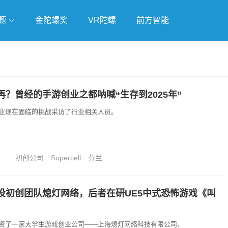
题
金陀螺奖
VR陀螺
前方智能
戏
独立游戏
云游戏
？曾经的手游创业之都呐喊“生存到2025年”
业现在面临的挑战采访了行业相关人员。
初创公司
Supercell
芬兰
投初创团队熄灯网络，后者在研UE5中式恐怖游戏《叫
资了一家大学生游戏创业公司——上海熄灯网络科技有限公司。