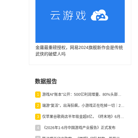
金庸最重磅授权，网易2024旗舰新作会是传统
武侠的破壁人吗
数据报告
1
游戏AI“账本”公开：500亿利润增量、80%头部入局，谁在闷声发财？
2
端游“复活”，出海狂飙，小游戏正在吃掉一切｜2026上半年产业报告
3
仅苹果谷歌商店半年吸金超8亿，《终末地》6月份收入显著回暖
4
《2026年1-6月中国游戏产业报告》正式发布