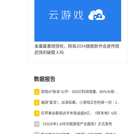
金庸最重磅授权，网易2024旗舰新作会是传统
武侠的破壁人吗
数据报告
1
游戏AI“账本”公开：500亿利润增量、80%头部入局，谁在闷声发财？
2
端游“复活”，出海狂飙，小游戏正在吃掉一切｜2026上半年产业报告
3
仅苹果谷歌商店半年吸金超8亿，《终末地》6月份收入显著回暖
4
《2026年1-6月中国游戏产业报告》正式发布