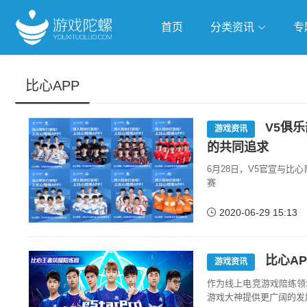
首页
分类资讯
专
抢滩全球
人工智能
武侠游
比心APP
跨界Talk
V5俱
游戏资讯
的共同追求
6月28日，V5官宣与比
赛
2020-06-29 15:13
比心A
游戏资讯
作为线上电竞游戏陪练领
游戏大神提供更广阔的发