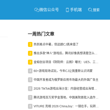
微信公众号
手机端
搜索
一周热门文章
1
热到差点中暑，但这趟CJ真来值了
2
推出多款“神人”游戏后，腾讯好像真想清楚怎么做二次元了
3
金韬创业项目《阴阳师：云图》曝光：UE5、三端互通、ARPG
4
60+游戏现场试玩，今年CJ让我重新认识鸿蒙
5
中国开发者成为俄罗斯应用市场最大的外国广告主
6
2026 TikTok游戏出海沙龙：内容经营成出海增长新引擎
7
腾讯游戏百万奖学金落地，中国美院首批入选作品获业内关注
8
VITURE 亮相 2026 ChinaJoy：一镜在手，玩转全场！