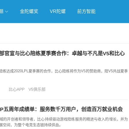
题
金陀螺奖
VR陀螺
前方智能
戏
独立游戏
云游戏
乐部官宣与比心陪练夏季赛合作：卓越与不凡是V5和比心
心陪练达成2020LPL夏季赛的合作，比心陪练将作为V5的赞助商，陪V5共战夏季
比心APP
V5俱乐部
PP五周年成绩单：服务数千万用户，创造百万就业机会
域的开创者和领导者，比心持续驱动游戏陪练服务的精进与收入的增长，并为
展空间，为整个电竞生态链持续供血。