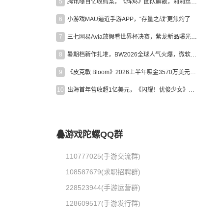
5
腾讯曝百亿收购案，《辉烬》团队解散，莉莉丝新作曝光｜陀螺周报
6
小游戏MAU逼近手游APP，“存量之战”更焦灼了
7
三七网易Avia放假看世界杯决赛，紫龙新品曝光，米哈游新作上线 | 陀螺周报
8
暑期档新作扎堆，BW2026全球人气火爆，微软XBOX大裁员|陀螺周报
9
《皮克敏 Bloom》2026上半年吸金3570万美元，中国台湾成最大市场
10
出海首年营收超1亿美元，《闪耀！优俊少女》美国市场占比达七成
游戏陀螺QQ群
110777025(手游交流群)
108587679(求职招聘群)
228523944(手游运营群)
128609517(手游发行群)