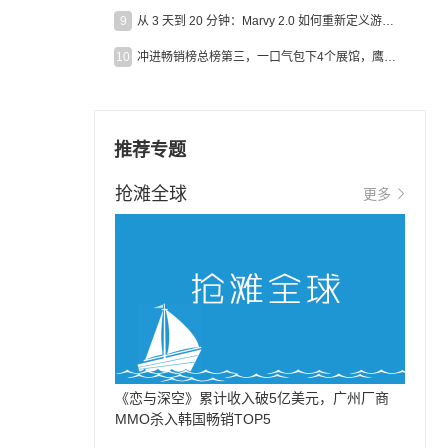
9
从 3 天到 20 分钟：Marvy 2.0 如何重新定义游戏出海营销效率？
10
冲进畅销榜总榜第三，一口气包下4个展馆，鹰角把嘉年华做爆了
推荐专题
抢滩全球
更多
《恋与深空》累计收入破5亿美元，广州厂商
MMO杀入韩国畅销TOP5