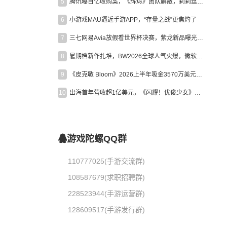
5
腾讯曝百亿收购案，《辉烬》团队解散，莉莉丝新作曝光｜陀螺周报
6
小游戏MAU逼近手游APP，“存量之战”更焦灼了
7
三七网易Avia放假看世界杯决赛，紫龙新品曝光，米哈游新作上线 | 陀螺周报
8
暑期档新作扎堆，BW2026全球人气火爆，微软XBOX大裁员|陀螺周报
9
《皮克敏 Bloom》2026上半年吸金3570万美元，中国台湾成最大市场
10
出海首年营收超1亿美元，《闪耀！优俊少女》美国市场占比达七成
游戏陀螺QQ群
110777025(手游交流群)
108587679(求职招聘群)
228523944(手游运营群)
128609517(手游发行群)