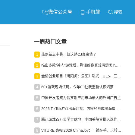
微信公众号
手机端
搜索
一周热门文章
1
热到差点中暑，但这趟CJ真来值了
2
推出多款“神人”游戏后，腾讯好像真想清楚怎么做二次元了
3
金韬创业项目《阴阳师：云图》曝光：UE5、三端互通、ARPG
4
60+游戏现场试玩，今年CJ让我重新认识鸿蒙
5
中国开发者成为俄罗斯应用市场最大的外国广告主
6
2026 TikTok游戏出海沙龙：内容经营成出海增长新引擎
7
腾讯游戏百万奖学金落地，中国美院首批入选作品获业内关注
8
VITURE 亮相 2026 ChinaJoy：一镜在手，玩转全场！