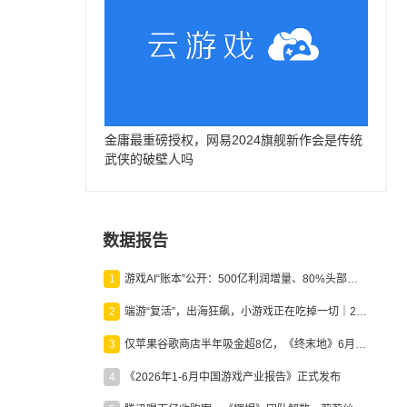
金庸最重磅授权，网易2024旗舰新作会是传统
武侠的破壁人吗
数据报告
1
游戏AI“账本”公开：500亿利润增量、80%头部入局，谁在闷声发财？
2
端游“复活”，出海狂飙，小游戏正在吃掉一切｜2026上半年产业报告
3
仅苹果谷歌商店半年吸金超8亿，《终末地》6月份收入显著回暖
4
《2026年1-6月中国游戏产业报告》正式发布