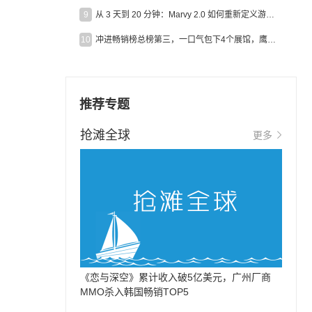
9
从 3 天到 20 分钟：Marvy 2.0 如何重新定义游戏出海营销效率？
10
冲进畅销榜总榜第三，一口气包下4个展馆，鹰角把嘉年华做爆了
推荐专题
抢滩全球
更多
《恋与深空》累计收入破5亿美元，广州厂商
MMO杀入韩国畅销TOP5