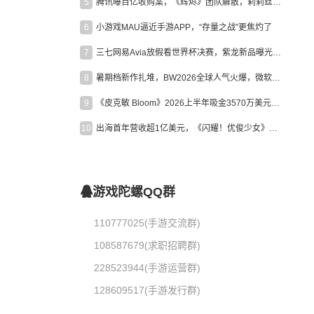
5
腾讯曝百亿收购案，《辉烬》团队解散，莉莉丝新作曝光｜陀螺周报
6
小游戏MAU逼近手游APP，“存量之战”更焦灼了
7
三七网易Avia放假看世界杯决赛，紫龙新品曝光，米哈游新作上线 | 陀螺周报
8
暑期档新作扎堆，BW2026全球人气火爆，微软XBOX大裁员|陀螺周报
9
《皮克敏 Bloom》2026上半年吸金3570万美元，中国台湾成最大市场
10
出海首年营收超1亿美元，《闪耀！优俊少女》美国市场占比达七成
游戏陀螺QQ群
110777025(手游交流群)
108587679(求职招聘群)
228523944(手游运营群)
128609517(手游发行群)