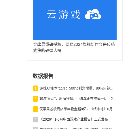
金庸最重磅授权，网易2024旗舰新作会是传统
武侠的破壁人吗
数据报告
1
游戏AI“账本”公开：500亿利润增量、80%头部入局，谁在闷声发财？
2
端游“复活”，出海狂飙，小游戏正在吃掉一切｜2026上半年产业报告
3
仅苹果谷歌商店半年吸金超8亿，《终末地》6月份收入显著回暖
4
《2026年1-6月中国游戏产业报告》正式发布