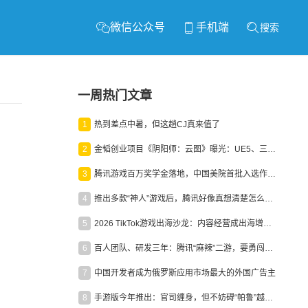
微信公众号
手机端
搜索
一周热门文章
1
热到差点中暑，但这趟CJ真来值了
2
金韬创业项目《阴阳师：云图》曝光：UE5、三端互通、ARPG
3
腾讯游戏百万奖学金落地，中国美院首批入选作品获业内关注
4
推出多款“神人”游戏后，腾讯好像真想清楚怎么做二次元了
5
2026 TikTok游戏出海沙龙：内容经营成出海增长新引擎
6
百人团队、研发三年：腾讯“麻辣”二游，要勇闯男性恋爱市场
7
中国开发者成为俄罗斯应用市场最大的外国广告主
8
手游版今年推出：官司缠身，但不妨碍“帕鲁”越来越火