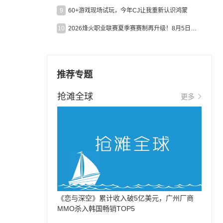
9
60+游戏现场试玩，今年CJ让我重新认识鸿蒙
10
2026烽火职业联赛夏季赛赛制再升级！8月5日起24支战队集结开战！
推荐专题
抢滩全球
更多
《恋与深空》累计收入破5亿美元，广州厂商
MMO杀入韩国畅销TOP5