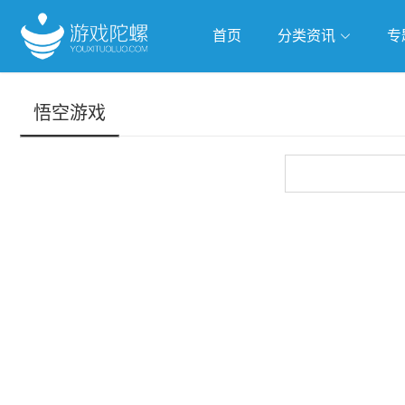
首页
分类资讯
专
抢滩全球
人工智能
武侠游
悟空游戏
跨界Talk