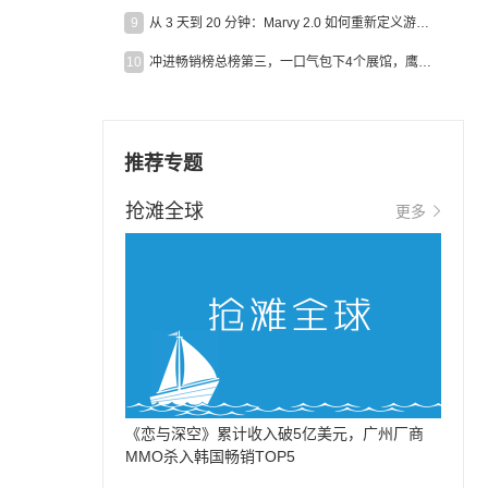
9
从 3 天到 20 分钟：Marvy 2.0 如何重新定义游戏出海营销效率？
10
冲进畅销榜总榜第三，一口气包下4个展馆，鹰角把嘉年华做爆了
推荐专题
抢滩全球
更多
《恋与深空》累计收入破5亿美元，广州厂商
MMO杀入韩国畅销TOP5