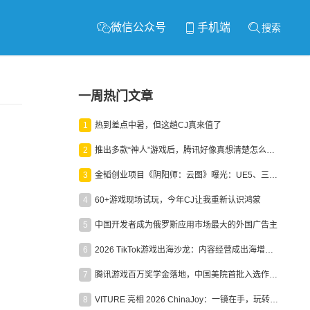
微信公众号
手机端
搜索
一周热门文章
1
热到差点中暑，但这趟CJ真来值了
2
推出多款“神人”游戏后，腾讯好像真想清楚怎么做二次元了
3
金韬创业项目《阴阳师：云图》曝光：UE5、三端互通、ARPG
4
60+游戏现场试玩，今年CJ让我重新认识鸿蒙
5
中国开发者成为俄罗斯应用市场最大的外国广告主
6
2026 TikTok游戏出海沙龙：内容经营成出海增长新引擎
7
腾讯游戏百万奖学金落地，中国美院首批入选作品获业内关注
8
VITURE 亮相 2026 ChinaJoy：一镜在手，玩转全场！