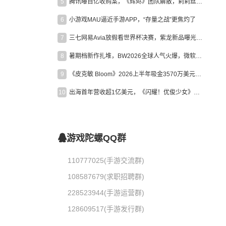
5
腾讯曝百亿收购案，《辉烬》团队解散，莉莉丝新作曝光｜陀螺周报
6
小游戏MAU逼近手游APP，“存量之战”更焦灼了
7
三七网易Avia放假看世界杯决赛，紫龙新品曝光，米哈游新作上线 | 陀螺周报
8
暑期档新作扎堆，BW2026全球人气火爆，微软XBOX大裁员|陀螺周报
9
《皮克敏 Bloom》2026上半年吸金3570万美元，中国台湾成最大市场
10
出海首年营收超1亿美元，《闪耀！优俊少女》美国市场占比达七成
游戏陀螺QQ群
110777025(手游交流群)
108587679(求职招聘群)
228523944(手游运营群)
128609517(手游发行群)