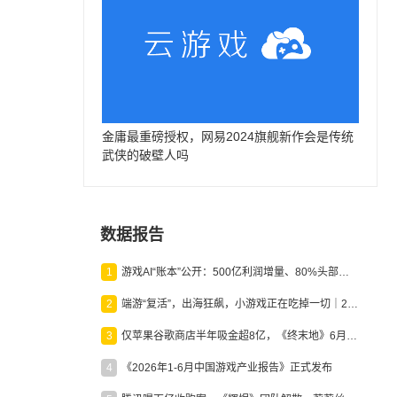
金庸最重磅授权，网易2024旗舰新作会是传统
武侠的破壁人吗
数据报告
1
游戏AI“账本”公开：500亿利润增量、80%头部入局，谁在闷声发财？
2
端游“复活”，出海狂飙，小游戏正在吃掉一切｜2026上半年产业报告
3
仅苹果谷歌商店半年吸金超8亿，《终末地》6月份收入显著回暖
4
《2026年1-6月中国游戏产业报告》正式发布