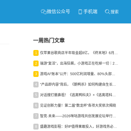
微信公众号
手机端
搜索
一周热门文章
1
仅苹果谷歌商店半年吸金超8亿，《终末地》6月份收入显著回暖
2
端游“复活”，出海狂飙，小游戏正在吃掉一切｜2026上半年产业报告
3
游戏AI“账本”公开：500亿利润增量、80%头部入局，谁在闷声发财？
4
“产品即内容”背后，《鹅鸭杀》如何构建自生长生态？
5
对话搜打撤鼻祖！《逃离鸭科夫》×《逃离塔科夫》官方线下沙龙落幕
6
见证创新力量！第二届“数龙杯”各项大奖依次揭晓
7
智竞·未来——2026咪咕游戏共创发展论坛举行：聚力精品内容、AI创作与电竞生态，共建高品质益智健康游戏社区
8
盛趣游戏彭程：好IP值得果敢投入，好游戏务必长效经营