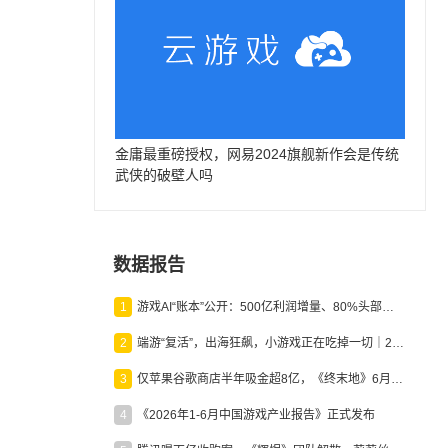
金庸最重磅授权，网易2024旗舰新作会是传统
武侠的破壁人吗
数据报告
1
游戏AI“账本”公开：500亿利润增量、80%头部入局，谁在闷声发财？
2
端游“复活”，出海狂飙，小游戏正在吃掉一切｜2026上半年产业报告
3
仅苹果谷歌商店半年吸金超8亿，《终末地》6月份收入显著回暖
4
《2026年1-6月中国游戏产业报告》正式发布