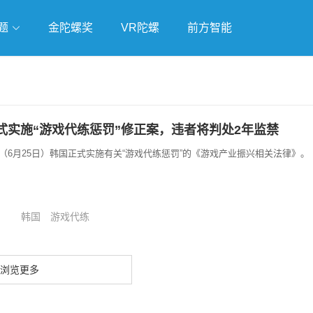
题
金陀螺奖
VR陀螺
前方智能
戏
独立游戏
云游戏
式实施“游戏代练惩罚”修正案，违者将判处2年监禁
天（6月25日）韩国正式实施有关“游戏代练惩罚”的《游戏产业振兴相关法律》。
韩国
游戏代练
浏览更多