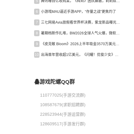
5
腾讯曝百亿收购案，《辉烬》团队解散，莉莉丝新作曝光｜陀螺周报
6
小游戏MAU逼近手游APP，“存量之战”更焦灼了
7
三七网易Avia放假看世界杯决赛，紫龙新品曝光，米哈游新作上线 | 陀螺周报
8
暑期档新作扎堆，BW2026全球人气火爆，微软XBOX大裁员|陀螺周报
9
《皮克敏 Bloom》2026上半年吸金3570万美元，中国台湾成最大市场
10
出海首年营收超1亿美元，《闪耀！优俊少女》美国市场占比达七成
游戏陀螺QQ群
110777025(手游交流群)
108587679(求职招聘群)
228523944(手游运营群)
128609517(手游发行群)