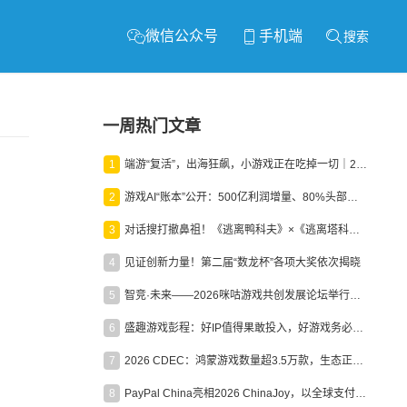
微信公众号
手机端
搜索
一周热门文章
1
端游“复活”，出海狂飙，小游戏正在吃掉一切｜2026上半年产业报告
2
游戏AI“账本”公开：500亿利润增量、80%头部入局，谁在闷声发财？
3
对话搜打撤鼻祖！《逃离鸭科夫》×《逃离塔科夫》官方线下沙龙落幕
4
见证创新力量！第二届“数龙杯”各项大奖依次揭晓
5
智竞·未来——2026咪咕游戏共创发展论坛举行：聚力精品内容、AI创作与电竞生态，共建高品质益智健康游戏社区
6
盛趣游戏彭程：好IP值得果敢投入，好游戏务必长效经营
7
2026 CDEC：鸿蒙游戏数量超3.5万款，生态正循环加速产业高质量发展
8
PayPal China亮相2026 ChinaJoy，以全球支付能力助力中国游戏企业深化全球运营