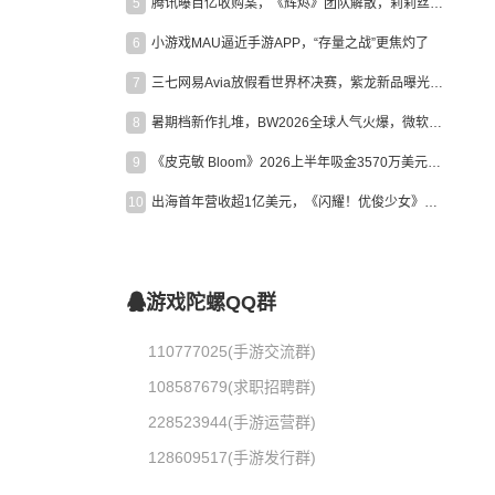
5
腾讯曝百亿收购案，《辉烬》团队解散，莉莉丝新作曝光｜陀螺周报
6
小游戏MAU逼近手游APP，“存量之战”更焦灼了
7
三七网易Avia放假看世界杯决赛，紫龙新品曝光，米哈游新作上线 | 陀螺周报
8
暑期档新作扎堆，BW2026全球人气火爆，微软XBOX大裁员|陀螺周报
9
《皮克敏 Bloom》2026上半年吸金3570万美元，中国台湾成最大市场
10
出海首年营收超1亿美元，《闪耀！优俊少女》美国市场占比达七成
游戏陀螺QQ群
110777025(手游交流群)
108587679(求职招聘群)
228523944(手游运营群)
128609517(手游发行群)