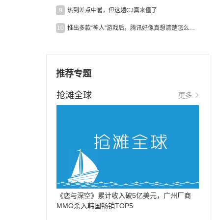
9
热到差点中暑，但这趟CJ真来值了
10
推出多款“神人”游戏后，腾讯好像真想清楚怎么做二次元了
推荐专题
抢滩全球
更多
《恋与深空》累计收入破5亿美元，广州厂商
MMO杀入韩国畅销TOP5