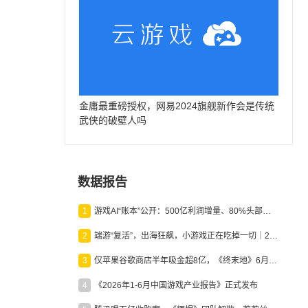
金庸最重磅授权，网易2024旗舰新作会是传统
武侠的破壁人吗
数据报告
1
游戏AI“账本”公开：500亿利润增量、80%头部入局，谁在闷声发财？
2
端游“复活”，出海狂飙，小游戏正在吃掉一切｜2026上半年产业报告
3
仅苹果谷歌商店半年吸金超8亿，《终末地》6月份收入显著回暖
4
《2026年1-6月中国游戏产业报告》正式发布