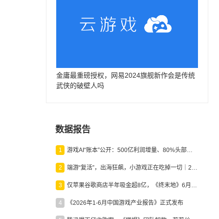
金庸最重磅授权，网易2024旗舰新作会是传统
武侠的破壁人吗
数据报告
1
游戏AI“账本”公开：500亿利润增量、80%头部入局，谁在闷声发财？
2
端游“复活”，出海狂飙，小游戏正在吃掉一切｜2026上半年产业报告
3
仅苹果谷歌商店半年吸金超8亿，《终末地》6月份收入显著回暖
4
《2026年1-6月中国游戏产业报告》正式发布