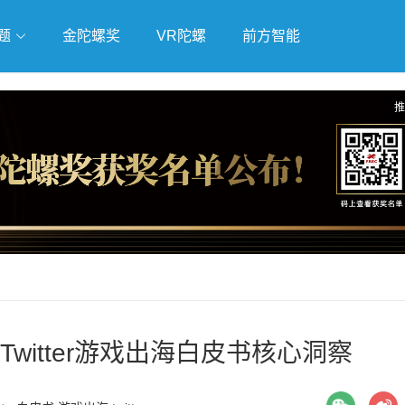
题
金陀螺奖
VR陀螺
前方智能
戏
独立游戏
云游戏
推
witter游戏出海白皮书核心洞察