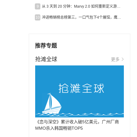
9
从 3 天到 20 分钟：Marvy 2.0 如何重新定义游戏出海营销效率？
10
冲进畅销榜总榜第三，一口气包下4个展馆，鹰角把嘉年华做爆了
推荐专题
抢滩全球
更多
《恋与深空》累计收入破5亿美元，广州厂商
MMO杀入韩国畅销TOP5