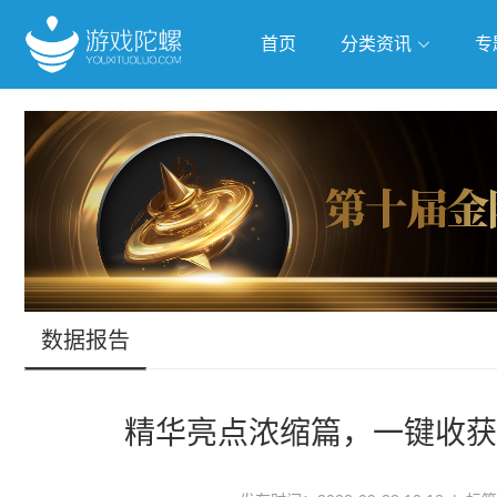
首页
分类资讯
专
抢滩全球
人工智能
武侠游
跨界Talk
数据报告
精华亮点浓缩篇，一键收获T