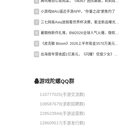
5
腾讯曝百亿收购案，《辉烬》团队解散，莉莉丝新作曝光｜陀螺周报
6
小游戏MAU逼近手游APP，“存量之战”更焦灼了
7
三七网易Avia放假看世界杯决赛，紫龙新品曝光，米哈游新作上线 | 陀螺周报
8
暑期档新作扎堆，BW2026全球人气火爆，微软XBOX大裁员|陀螺周报
9
《皮克敏 Bloom》2026上半年吸金3570万美元，中国台湾成最大市场
10
出海首年营收超1亿美元，《闪耀！优俊少女》美国市场占比达七成
游戏陀螺QQ群
110777025(手游交流群)
108587679(求职招聘群)
228523944(手游运营群)
128609517(手游发行群)