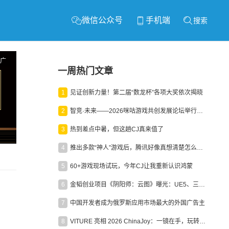
微信公众号
手机端
搜索
广
一周热门文章
1
见证创新力量！第二届“数龙杯”各项大奖依次揭晓
2
智竞·未来——2026咪咕游戏共创发展论坛举行：聚力精品内容、AI创作与电竞生态，共建高品质益智健康游戏社区
3
热到差点中暑，但这趟CJ真来值了
4
推出多款“神人”游戏后，腾讯好像真想清楚怎么做二次元了
5
60+游戏现场试玩，今年CJ让我重新认识鸿蒙
6
金韬创业项目《阴阳师：云图》曝光：UE5、三端互通、ARPG
7
中国开发者成为俄罗斯应用市场最大的外国广告主
8
VITURE 亮相 2026 ChinaJoy：一镜在手，玩转全场！