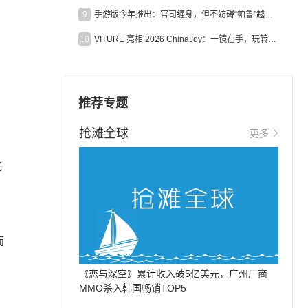
9
手游版今年推出：官司缠身，但不妨碍“帕鲁”越来越火
10
VITURE 亮相 2026 ChinaJoy：一镜在手，玩转全场！
推荐专题
抢滩全球
更多
无
，
而
《恋与深空》累计收入破5亿美元，广州厂商
MMO杀入韩国畅销TOP5