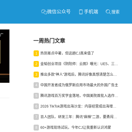
微信公众号
手机端
搜索
广
一周热门文章
1
热到差点中暑，但这趟CJ真来值了
2
金韬创业项目《阴阳师：云图》曝光：UE5、三端互通、ARPG
3
推出多款“神人”游戏后，腾讯好像真想清楚怎么做二次元了
4
中国开发者成为俄罗斯应用市场最大的外国广告主
5
腾讯游戏百万奖学金落地，中国美院首批入选作品获业内关注
6
2026 TikTok游戏出海沙龙：内容经营成出海增长新引擎
7
百人团队、研发三年：腾讯“麻辣”二游，要勇闯男性恋爱市场
8
60+游戏现场试玩，今年CJ让我重新认识鸿蒙