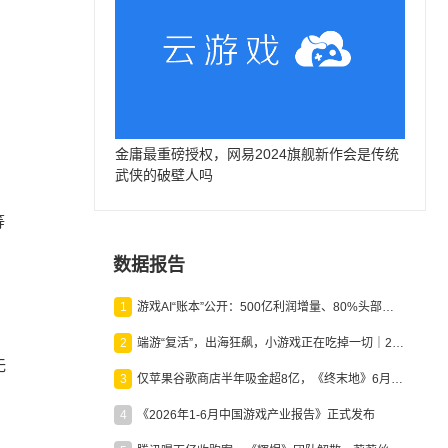
金庸最重磅授权，网易2024旗舰新作会是传统
武侠的破壁人吗
等
数据报告
1
游戏AI“账本”公开：500亿利润增量、80%头部入局，谁在闷声发财？
2
端游“复活”，出海狂飙，小游戏正在吃掉一切｜2026上半年产业报告
无
3
仅苹果谷歌商店半年吸金超8亿，《终末地》6月份收入显著回暖
4
《2026年1-6月中国游戏产业报告》正式发布