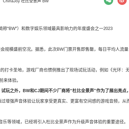
签：
ChinaJoy
杜比全景声
BW
（以下简称“BW”）和数字娱乐领域最具影响力的年度盛会之一2023
展会规模盛前空况。据悉，此次BW门票开售即售罄，每日平均人流量
。
玩家的打卡圣地，游戏厂商也惯例推出了现场试玩活动，例如《光环：
前来体验。
试玩之外，BW和CJ期间不少厂商将“杜比全景声”作为了展出亮点
通过增强声音体验让玩家享受更真实、更富有空间感的游戏音频，从
音乐等领域，已经将引入杜比全景声作为升级声音体验的重要途径。