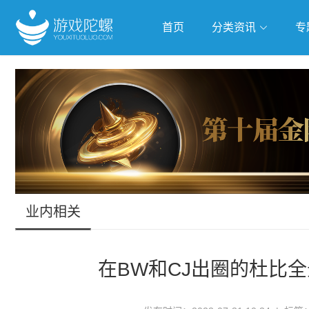
首页
分类资讯
专
抢滩全球
人工智能
武侠游
跨界Talk
业内相关
在BW和CJ出圈的杜比