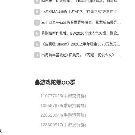
5
腾讯曝百亿收购案，《辉烬》团队解散，莉莉丝新作曝光｜陀螺周报
6
小游戏MAU逼近手游APP，“存量之战”更焦灼了
7
三七网易Avia放假看世界杯决赛，紫龙新品曝光，米哈游新作上线 | 陀螺周报
8
暑期档新作扎堆，BW2026全球人气火爆，微软XBOX大裁员|陀螺周报
9
《皮克敏 Bloom》2026上半年吸金3570万美元，中国台湾成最大市场
10
出海首年营收超1亿美元，《闪耀！优俊少女》美国市场占比达七成
游戏陀螺QQ群
110777025(手游交流群)
108587679(求职招聘群)
228523944(手游运营群)
128609517(手游发行群)
这