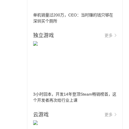
单机销量过200万，CEO：当时赚的钱只够在
深圳买个厕所
独立游戏
更多
3小时回本，开发14年登顶Steam畅销榜首，这
个开发者再次给行业上课
云游戏
更多