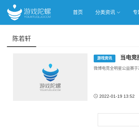
首页
分类资讯
专
抢滩全球
人工智能
武侠游
陈若轩
跨界Talk
当电竞
游戏资讯
微博电竞全明星公益赛于2
2022-01-19 13:52