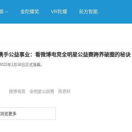
题
金陀螺奖
VR陀螺
前方智能
戏
独立游戏
云游戏
携手公益事业：看微博电竞全明星公益赛跨界破圈的秘诀
022年1月16日正式落幕。
微博电竞
全明星公益赛
陈若轩
浏览更多