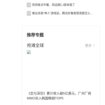
9
热到差点中暑，但这趟CJ真来值了
10
推出多款“神人”游戏后，腾讯好像真想清楚怎么做二次元了
推荐专题
抢滩全球
更多
《恋与深空》累计收入破5亿美元，广州厂商
MMO杀入韩国畅销TOP5