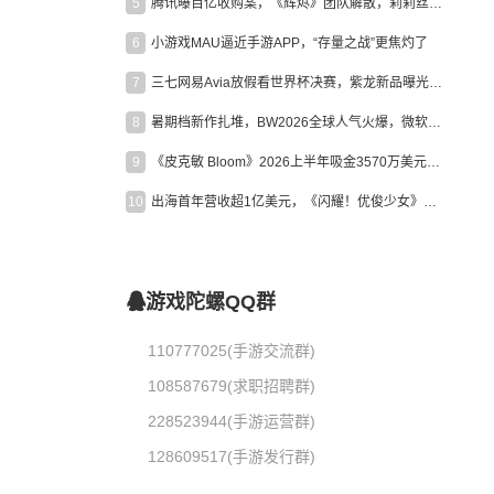
5
腾讯曝百亿收购案，《辉烬》团队解散，莉莉丝新作曝光｜陀螺周报
6
小游戏MAU逼近手游APP，“存量之战”更焦灼了
7
三七网易Avia放假看世界杯决赛，紫龙新品曝光，米哈游新作上线 | 陀螺周报
8
暑期档新作扎堆，BW2026全球人气火爆，微软XBOX大裁员|陀螺周报
9
《皮克敏 Bloom》2026上半年吸金3570万美元，中国台湾成最大市场
10
出海首年营收超1亿美元，《闪耀！优俊少女》美国市场占比达七成
游戏陀螺QQ群
110777025(手游交流群)
108587679(求职招聘群)
228523944(手游运营群)
128609517(手游发行群)