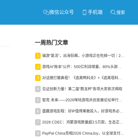
微信公众号
手机端
搜索
一周热门文章
1
端游“复活”，出海狂飙，小游戏正在吃掉一切｜2026上半年产业报告
2
游戏AI“账本”公开：500亿利润增量、80%头部入局，谁在闷声发财？
3
对话搜打撤鼻祖！《逃离鸭科夫》×《逃离塔科夫》官方线下沙龙落幕
4
见证创新力量！第二届“数龙杯”各项大奖依次揭晓
5
智竞·未来——2026咪咕游戏共创发展论坛举行：聚力精品内容、AI创作与电竞生态，共建高品质益智健康游戏社区
6
盛趣游戏彭程：好IP值得果敢投入，好游戏务必长效经营
7
2026 CDEC：鸿蒙游戏数量超3.5万款，生态正循环加速产业高质量发展
8
PayPal China亮相2026 ChinaJoy，以全球支付能力助力中国游戏企业深化全球运营