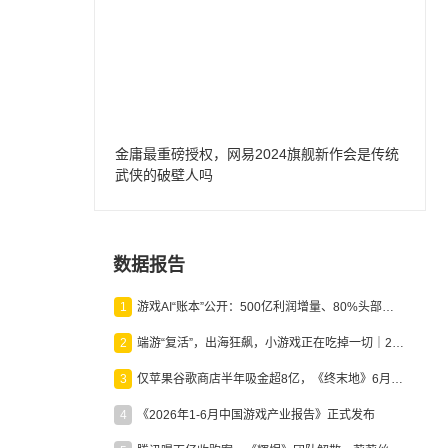
金庸最重磅授权，网易2024旗舰新作会是传统
武侠的破壁人吗
数据报告
1
游戏AI“账本”公开：500亿利润增量、80%头部入局，谁在闷声发财？
2
端游“复活”，出海狂飙，小游戏正在吃掉一切｜2026上半年产业报告
3
仅苹果谷歌商店半年吸金超8亿，《终末地》6月份收入显著回暖
4
《2026年1-6月中国游戏产业报告》正式发布