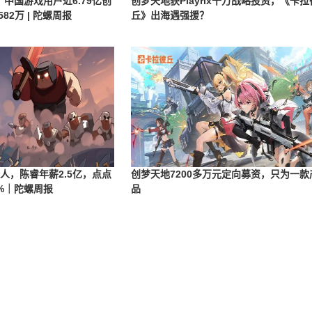
荼，中国游戏用户近6.79亿创
创梦天地获Playrix千万战略投资，《卡拉
82万 | 陀螺周报
丘》出海遇强援？
人，陈睿年薪2.5亿，点点
创梦天地7200多万元定向募资，只为一款
%｜陀螺周报
品