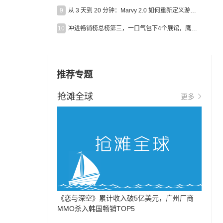
9
从 3 天到 20 分钟：Marvy 2.0 如何重新定义游戏出海营销效率？
10
冲进畅销榜总榜第三，一口气包下4个展馆，鹰角把嘉年华做爆了
推荐专题
抢滩全球
更多
《恋与深空》累计收入破5亿美元，广州厂商
MMO杀入韩国畅销TOP5