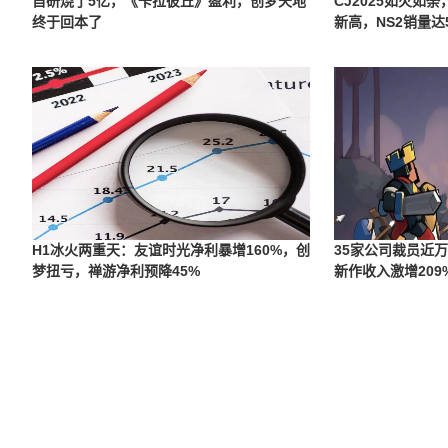
自研烧了5亿，《卡拉彼丘》盈利，创梦天地
CJ2025如火如
终于回本了
新高，NS2销量达5
H1冰火两重天：友谊时光净利暴增160%，创
35家公司裁员近万
梦扭亏，禅游净利预降45%
新作收入激增209