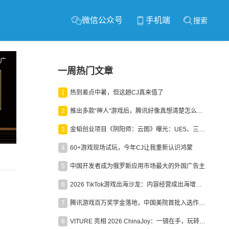
微信公众号
手机端
搜索
广
一周热门文章
1
热到差点中暑，但这趟CJ真来值了
2
推出多款“神人”游戏后，腾讯好像真想清楚怎么做二次元了
3
金韬创业项目《阴阳师：云图》曝光：UE5、三端互通、ARPG
4
60+游戏现场试玩，今年CJ让我重新认识鸿蒙
5
中国开发者成为俄罗斯应用市场最大的外国广告主
6
2026 TikTok游戏出海沙龙：内容经营成出海增长新引擎
7
腾讯游戏百万奖学金落地，中国美院首批入选作品获业内关注
8
VITURE 亮相 2026 ChinaJoy：一镜在手，玩转全场！