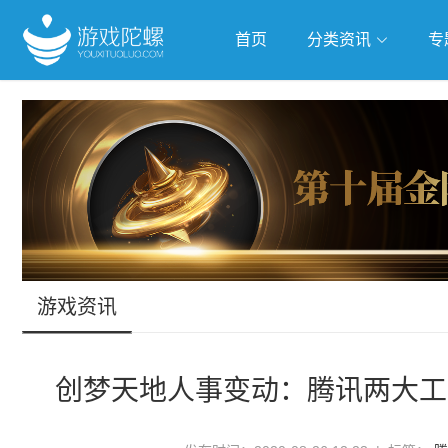
首页
分类资讯
专
抢滩全球
人工智能
武侠游
跨界Talk
游戏资讯
创梦天地人事变动：腾讯两大工