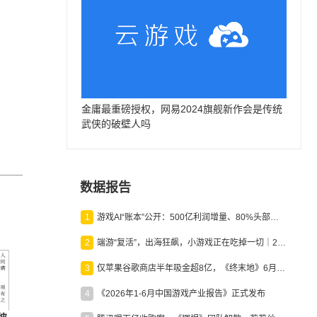
金庸最重磅授权，网易2024旗舰新作会是传统
武侠的破壁人吗
数据报告
1
游戏AI“账本”公开：500亿利润增量、80%头部入局，谁在闷声发财？
2
端游“复活”，出海狂飙，小游戏正在吃掉一切｜2026上半年产业报告
3
仅苹果谷歌商店半年吸金超8亿，《终末地》6月份收入显著回暖
4
《2026年1-6月中国游戏产业报告》正式发布