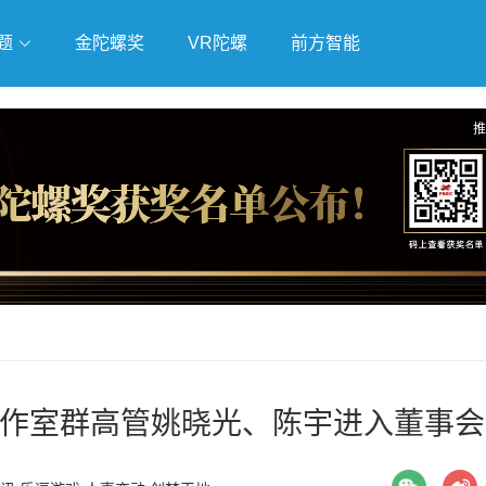
题
金陀螺奖
VR陀螺
前方智能
戏
独立游戏
云游戏
推
作室群高管姚晓光、陈宇进入董事会