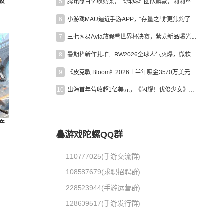
彼
5
腾讯曝百亿收购案，《辉烬》团队解散，莉莉丝新作曝光｜陀螺周报
6
小游戏MAU逼近手游APP，“存量之战”更焦灼了
7
三七网易Avia放假看世界杯决赛，紫龙新品曝光，米哈游新作上线 | 陀螺周报
8
暑期档新作扎堆，BW2026全球人气火爆，微软XBOX大裁员|陀螺周报
9
《皮克敏 Bloom》2026上半年吸金3570万美元，中国台湾成最大市场
10
出海首年营收超1亿美元，《闪耀！优俊少女》美国市场占比达七成
产
游戏陀螺QQ群
110777025(手游交流群)
108587679(求职招聘群)
228523944(手游运营群)
128609517(手游发行群)